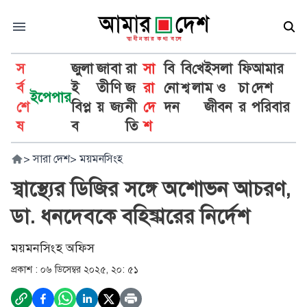
স
জুলা
জা
বা
রা
সা
বি
বি
খে
ইসলা
ফি
আমার
র্ব
ই
তী
ণি
জ
রা
নো
শ্ব
লা
ম ও
চা
দেশ
ইপেপার
শে
বিপ্ল
য়
জ্য
নী
দে
দন
জীবন
র
পরিবার
ষ
ব
তি
শ
>
সারা দেশ
>
ময়মনসিংহ
স্বাস্থ্যের ডিজির সঙ্গে অশোভন আচরণ,
ডা. ধনদেবকে বহিষ্কারের নির্দেশ
ময়মনসিংহ অফিস
প্রকাশ :
০৬ ডিসেম্বর ২০২৫, ২০: ৫১