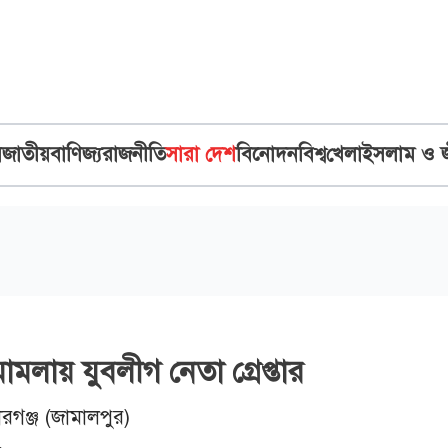
ব
জাতীয়
বাণিজ্য
রাজনীতি
সারা দেশ
বিনোদন
বিশ্ব
খেলা
ইসলাম ও 
মলায় যুবলীগ নেতা গ্রেপ্তার
ারগঞ্জ (জামালপুর)