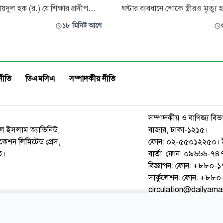
য়দুল হক (র.) যে শিক্ষার প্রদীপ
ঘণ্টার ব্যবধানে শোকে স্ত্রীরও মৃত্যু 
রেছিলেন, শতবর্ষ পেরিয়েও তার আলো
বৃহস্পতিবার বিকেলে উপজেলার দয়
১৮ মিনিট আগে
 প্রজন্ম থেকে প্রজন্মে। তার প্রতিষ্ঠিত
ইউনিয়নের বাটিকামারী গ্রামে এ ঘটনা ঘ
ামিল এম.এ. মাদরাসা শুধু একটি
হলেন বাটিকামারী গ্রামের মৃত আহ
ঠান নয় এটি শিক্ষা জাগরণ, নৈতিক
ছেলে হায়দার আলী (৭০) এবং তার স্ত
মানবিক সমা
বেগম। পরিবার ও স্থানীয় স
নীতি
ডিএমসিএ
সম্পাদকীয় নীতি
সম্পাদকীয় ও বাণিজ্য বিভ
রুল ইসলাম অ্যাভিনিউ,
বাজার, ঢাকা-১২১৫।
েশন লিমিটেড প্রেস,
ফোন: ০২-৫৫০১২২৫০। 
ত।
বার্তা: ফোন: ০৯৬৬৬-
বিজ্ঞাপন: ফোন: +৮৮০
সার্কুলেশন: ফোন: +৮
circulation@dailyam
ওয়েব মেইল
কনভার