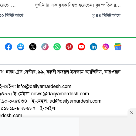
হয়েছে।
দুর্ঘটনায় এক যুবক নিহত হয়েছেন। বৃহস্পতিবার
ারামপুর
সন্ধ্যায় কামাইছড়া এলাকায় মিরপুর-শ্রীমঙ্গল
৩২ মিনিট আগে
৪৪ মিনিট আগে
টে। মৃতরা
সড়কে এ দুর্ঘটনা ঘটে। নিহত নাজিম মিয়া (২৫)
সান সরকারের
ডুবাঐ এলাকার মহিষদুলং গ্রামের অবসরপ্রাপ্ত সেনা
্রী রহিমা
কর্মকর্তা আব্দুস শহীদের ছেলে। তার বন্ধু রায়হান
মিয়া (২৫) ওই এলাকার
াগ: ঢাকা ট্রেড সেন্টার, ৯৯, কাজী নজরুল ইসলাম অ্যাভিনিউ, কারওয়ান
ই-মেইল: info@dailyamardesh.com
৭৪৭৪০০। ই-মেইল: news@dailyamardesh.com
-১৭১৫-০২৫৪৩৪ । ই-মেইল: ad@dailyamardesh.com
৮০-০১৮১৯-৮৭৮৬৮৭ । ই-মেইল:
ardesh.com
্টার
আর্কাইভ
বিজ্ঞাপন
সাইটম্যাপ