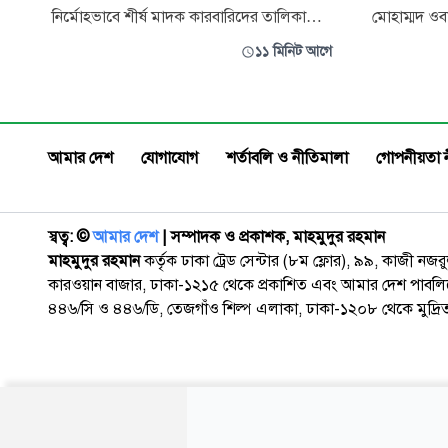
নির্মোহভাবে শীর্ষ মাদক কারবারিদের তালিকা
মোহাম্মদ ওবা
প্রস্তুত করা হবে। মাদক চোরাকারবারি ও
প্রজ্বলিত ক
১১ মিনিট আগে
ব্যবসায়ীদের টাস্কফোর্স কমিটি নিরপেক্ষভাবে
ছড়িয়ে পড়ছে
চিহ্নিত করবে এবং সেই তালিকার ভিত্তিতেই
সীতাকুণ্ড ক
পরবর্তী পদক্ষেপ নেওয়া হবে। বৃহস্পতিবার রাত
শিক্ষাপ্রতিষ্
৮টার দিকে কক্সবাজার শহরের হিলডাউন সার্কিট
মূল্যবোধ ও 
আমার দেশ
যোগাযোগ
শর্তাবলি ও নীতিমালা
গোপনীয়তা 
স্বত্ব: ©️
আমার দেশ
| সম্পাদক ও প্রকাশক, মাহমুদুর রহমান
মাহমুদুর রহমান
কর্তৃক ঢাকা ট্রেড সেন্টার (৮ম ফ্লোর), ৯৯, কাজী নজ
কারওয়ান বাজার, ঢাকা-১২১৫ থেকে প্রকাশিত এবং আমার দেশ পাবলিক
৪৪৬/সি ও ৪৪৬/ডি, তেজগাঁও শিল্প এলাকা, ঢাকা-১২০৮ থেকে মুদ্রি