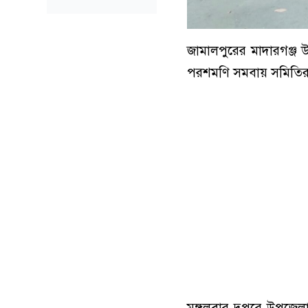
জামালপুরের মাদারগঞ্জ
পরশমণি সমবায় সমিতির চে
মঙ্গলবার দুপুরে উপজেল