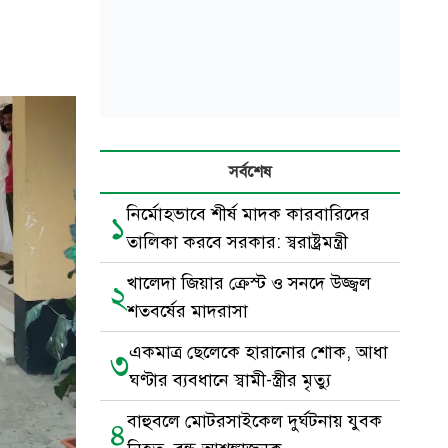
সর্বশেষ
নির্মোহভাবে শীর্ষ মাদক কারবারিদের
১
তালিকা করবে সরকার: স্বরাষ্ট্রমন্ত্রী
খালেদা জিয়ার ক্রেস্ট ও সনদে উজ্জ্বল
২
শতবর্ষের মাদরাসা
একমাত্র ছেলেকে হারানোর শোক, আধা
৩
ঘণ্টার ব্যবধানে স্বামী-স্ত্রীর মৃত্যু
বাহুবলে মোটরসাইকেল দুর্ঘটনায় যুবক
৪