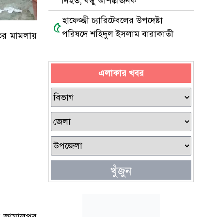
নিহত, বন্ধু আশঙ্কাজনক
হাফেজ্জী চ্যারিটেবলের উপদেষ্টা
৫
পরিষদে শহিদুল ইসলাম বারাকাতী
ের মামলায়
এলাকার খবর
খুঁজুন
ে জামালপুর