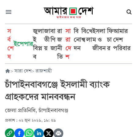
স
জুলা
জা
বা
রা
সা
বি
বি
খে
ইসলা
ফি
আমার
র্ব
ই
তী
ণি
জ
রা
নো
শ্ব
লা
ম ও
চা
দেশ
ইপেপার
শে
বিপ্ল
য়
জ্য
নী
দে
দন
জীবন
র
পরিবার
ষ
ব
তি
শ
>
সারা দেশ
>
রাজশাহী
চাঁপাইনবাবগঞ্জে ইসলামী ব্যাংক
গ্রাহকদের মানববন্ধন
জেলা প্রতিনিধি, চাঁপাইনবাবগঞ্জ
প্রকাশ :
০২ জুন ২০২৬, ১৮: ৫৯