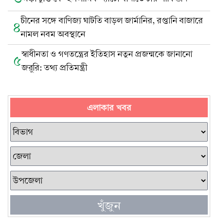
চীনের সঙ্গে বাণিজ্য ঘাটতি বাড়ল জার্মানির, রপ্তানি বাজারে
৪
নামল নবম অবস্থানে
স্বাধীনতা ও গণতন্ত্রের ইতিহাস নতুন প্রজন্মকে জানানো
৫
জরুরি: তথ্য প্রতিমন্ত্রী
এলাকার খবর
খুঁজুন