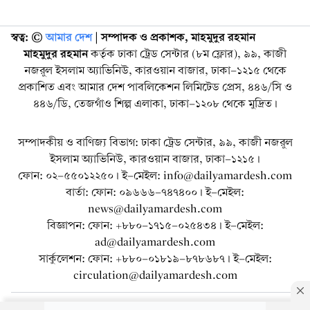
স্বত্ব: ©️
আমার দেশ
| সম্পাদক ও প্রকাশক, মাহমুদুর রহমান
মাহমুদুর রহমান
কর্তৃক ঢাকা ট্রেড সেন্টার (৮ম ফ্লোর), ৯৯, কাজী
নজরুল ইসলাম অ্যাভিনিউ, কারওয়ান বাজার, ঢাকা-১২১৫ থেকে
প্রকাশিত এবং আমার দেশ পাবলিকেশন লিমিটেড প্রেস, ৪৪৬/সি ও
৪৪৬/ডি, তেজগাঁও শিল্প এলাকা, ঢাকা-১২০৮ থেকে মুদ্রিত।
সম্পাদকীয় ও বাণিজ্য বিভাগ: ঢাকা ট্রেড সেন্টার, ৯৯, কাজী নজরুল
ইসলাম অ্যাভিনিউ, কারওয়ান বাজার, ঢাকা-১২১৫।
ফোন: ০২-৫৫০১২২৫০। ই-মেইল: info@dailyamardesh.com
বার্তা: ফোন: ০৯৬৬৬-৭৪৭৪০০। ই-মেইল:
news@dailyamardesh.com
বিজ্ঞাপন: ফোন: +৮৮০-১৭১৫-০২৫৪৩৪ । ই-মেইল:
ad@dailyamardesh.com
সার্কুলেশন: ফোন: +৮৮০-০১৮১৯-৮৭৮৬৮৭ । ই-মেইল:
circulation@dailyamardesh.com