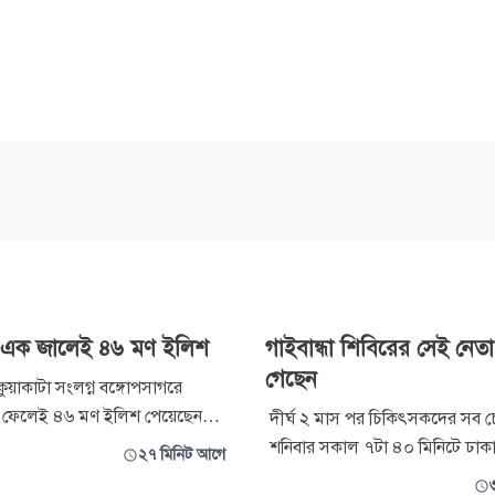
য় এক জালেই ৪৬ মণ ইলিশ
গাইবান্ধা শিবিরের সেই নেতা
গেছেন
কুয়াকাটা সংলগ্ন বঙ্গোপসাগরে
ফেলেই ৪৬ মণ ইলিশ পেয়েছেন
দীর্ঘ ২ মাস পর চিকিৎসকদের সব চেষ্ট
পুল পরিমাণ এই ইলিশ ৪৮ লাখ ৫০
শনিবার সকাল ৭টা ৪০ মিনিটে ঢাক
২৭ মিনিট আগে
বিক্রি হয়েছে। দীর্ঘদিন সাগরে
হাসপাতালে গাইবান্ধার আহত ছাত্র 