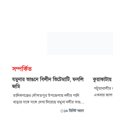
সম্পর্কিত
যমুনার ভাঙনে বিলীন ভিটেমাটি, ফসলি
কুয়াকাটা
জমি
পটুয়াখালীর 
একবার জাল 
মানিকগঞ্জের দৌলতপুর উপজেলায় নদীর পানি
জেলেরা। বি
বাড়ার সঙ্গে সঙ্গে দেখা দিয়েছে যমুনা নদীর ভাঙন।
হাজার টাকায় 
উপজেলার জিয়নপুর ইউনিয়নের বড় লাউতারা ও
১৬ মিনিট আগে