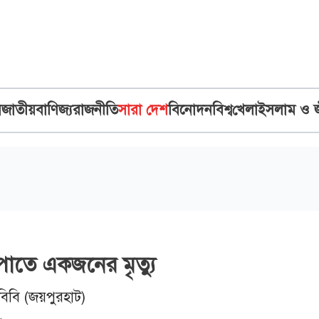
ব
জাতীয়
বাণিজ্য
রাজনীতি
সারা দেশ
বিনোদন
বিশ্ব
খেলা
ইসলাম ও 
রপাতে একজনের মৃত্যু
বিবি (জয়পুরহাট)