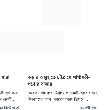
 মারা
বন্যার অজুহাতে চট্টগ্রামে লাগামহীন
পণ্যের বাজার
া ব্যর্থ করে
কয়েক সপ্তাহ ধরে চট্টগ্রামে লাগামহীনভাবে বাড়ছে
ার একটি
নিত্যপণ্যের দাম। বন্যাকে কারণ হিসেবে
শিবির নেতা
দেখালেও সবজি থেকে শুরু করে মাছ, মাংস, ডিম
৩৬ মিনিট আগে
১ ঘণ্টা আগে