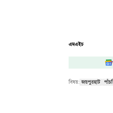
এমএইচ
বিষয়:
জয়পুরহাট
পাঁচ