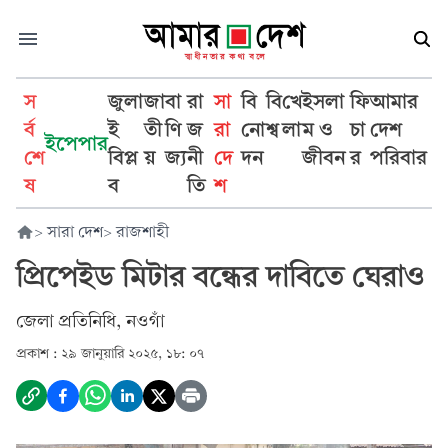
স
জুলা
জা
বা
রা
সা
বি
বি
খে
ইসলা
ফি
আমার
র্ব
ই
তী
ণি
জ
রা
নো
শ্ব
লা
ম ও
চা
দেশ
ইপেপার
শে
বিপ্ল
য়
জ্য
নী
দে
দন
জীবন
র
পরিবার
ষ
ব
তি
শ
>
সারা দেশ
>
রাজশাহী
প্রিপেইড মিটার বন্ধের দাবিতে ঘেরাও
জেলা প্রতিনিধি, নওগাঁ
প্রকাশ :
২৯ জানুয়ারি ২০২৫, ১৮: ০৭