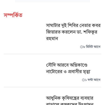
সম্পর্কিত
সাঘাটার দুই শিবির নেতার কবর
জিয়ারত করলেন ডা. শফিকুর
রহমান
৮ মিনিট আগে
সৌদি আরবে অগ্নিকাণ্ডে
নাটোরের ৩ প্রবাসীর মৃত্যু
১ ঘণ্টা আগে
আধুনিক কৃষিযন্ত্রের ব্যবহার
বাড়ালে কৃষকদের উৎপাদন