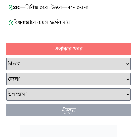
৪
প্রশ্নÑসিরিজ হবে? উত্তরÑমনে হয় না
৫
বিশ্ববাজারে কমল স্বর্ণের দাম
এলাকার খবর
খুঁজুন