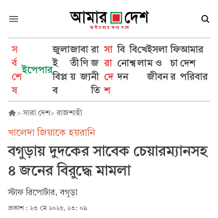
স
জুলা
জা
বা
রা
সা
বি
বি
খে
ইসলা
ফি
আমার
র্ব
ই
তী
ণি
জ
রা
নো
শ্ব
লা
ম ও
চা
দেশ
ইপেপার
শে
বিপ্ল
য়
জ্য
নী
দে
দন
জীবন
র
পরিবার
ষ
ব
তি
শ
>
সারা দেশ
>
রাজশাহী
খালেদা জিয়াকে হয়রানি
বগুড়ায় দুদকের সাবেক চেয়ারম্যানসহ
৪ জনের বিরুদ্ধে মামলা
স্টাফ রিপোর্টার, বগুড়া
প্রকাশ :
২৩ মে ২০২৫, ২৩: ০৯