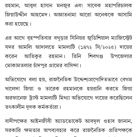
রহমান, আবুল হাসান মনজুর এবং সাবেক মহাপরিচালক
জিয়াউদ্দীন আহমেদ। অজ্ঞাতনামা আরো অনেককে আসামি
করা হয়েছে।
এর আগে বৃহস্পতিবার বগুড়ার সিনিয়র জুডিশিয়াল ম্যাজিস্ট্রেট
সদর আমলি আদালতে মামলাটি (১৪৭২ সি/২০২৫) দায়ের
করেন আতিকুর রহমান। তিনি শিবগঞ্জ উপজেলার
মোকামতলার চাঁদপুর গ্রামের বাসিন্দা।
অভিযোগে বলা হয়, রাজনৈতিক উদ্দেশ্যপ্রণোদিতভাবে বেগম
খালেদা জিয়া ও তারেক রহমানকে হয়রানি করতে জিয়া
অরফানেজ ট্রাস্ট মামলাটি মিথ্যা অভিযোগে দায়ের করেছিলেন
তৎকালীন দুদক কর্মকর্তারা।
বাদীপক্ষের আইনজীবী অ্যাডভোকেট আবদুল ওহাব জানান,
সরকারি ক্ষমতার অপব্যবহার করে রাজনৈতিক প্রতিপক্ষকে