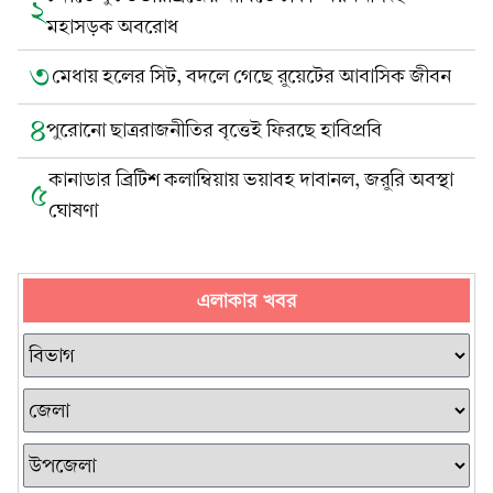
২
মহাসড়ক অবরোধ
৩
মেধায় হলের সিট, বদলে গেছে রুয়েটের আবাসিক জীবন
৪
পুরোনো ছাত্ররাজনীতির বৃত্তেই ফিরছে হাবিপ্রবি
কানাডার ব্রিটিশ কলাম্বিয়ায় ভয়াবহ দাবানল, জরুরি অবস্থা
৫
ঘোষণা
এলাকার খবর