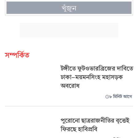
খুঁজুন
সম্পর্কিত
টঙ্গীতে ফুটওভারব্রিজের দাবিতে
ঢাকা-ময়মনসিংহ মহাসড়ক
অবরোধ
৮ মিনিট আগে
পুরোনো ছাত্ররাজনীতির বৃত্তেই
ফিরছে হাবিপ্রবি