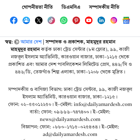
গোপনীয়তা নীতি
ডিএমসিএ
সম্পাদকীয় নীতি
স্বত্ব: ©️
আমার দেশ
| সম্পাদক ও প্রকাশক, মাহমুদুর রহমান
মাহমুদুর রহমান
কর্তৃক ঢাকা ট্রেড সেন্টার (৮ম ফ্লোর), ৯৯, কাজী
নজরুল ইসলাম অ্যাভিনিউ, কারওয়ান বাজার, ঢাকা-১২১৫ থেকে
প্রকাশিত এবং আমার দেশ পাবলিকেশন লিমিটেড প্রেস, ৪৪৬/সি ও
৪৪৬/ডি, তেজগাঁও শিল্প এলাকা, ঢাকা-১২০৮ থেকে মুদ্রিত।
সম্পাদকীয় ও বাণিজ্য বিভাগ: ঢাকা ট্রেড সেন্টার, ৯৯, কাজী নজরুল
ইসলাম অ্যাভিনিউ, কারওয়ান বাজার, ঢাকা-১২১৫।
ফোন: ০২-৫৫০১২২৫০। ই-মেইল: info@dailyamardesh.com
বার্তা: ফোন: ০৯৬৬৬-৭৪৭৪০০। ই-মেইল:
news@dailyamardesh.com
বিজ্ঞাপন: ফোন: +৮৮০-১৭১৫-০২৫৪৩৪ । ই-মেইল:
ad@dailyamardesh.com