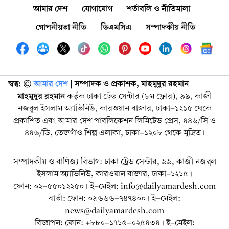
আমার দেশ
যোগাযোগ
শর্তাবলি ও নীতিমালা
গোপনীয়তা নীতি
ডিএমসিএ
সম্পাদকীয় নীতি
স্বত্ব: ©️
আমার দেশ
| সম্পাদক ও প্রকাশক, মাহমুদুর রহমান
মাহমুদুর রহমান
কর্তৃক ঢাকা ট্রেড সেন্টার (৮ম ফ্লোর), ৯৯, কাজী
নজরুল ইসলাম অ্যাভিনিউ, কারওয়ান বাজার, ঢাকা-১২১৫ থেকে
প্রকাশিত এবং আমার দেশ পাবলিকেশন লিমিটেড প্রেস, ৪৪৬/সি ও
৪৪৬/ডি, তেজগাঁও শিল্প এলাকা, ঢাকা-১২০৮ থেকে মুদ্রিত।
সম্পাদকীয় ও বাণিজ্য বিভাগ: ঢাকা ট্রেড সেন্টার, ৯৯, কাজী নজরুল
ইসলাম অ্যাভিনিউ, কারওয়ান বাজার, ঢাকা-১২১৫।
ফোন: ০২-৫৫০১২২৫০। ই-মেইল: info@dailyamardesh.com
বার্তা: ফোন: ০৯৬৬৬-৭৪৭৪০০। ই-মেইল:
news@dailyamardesh.com
বিজ্ঞাপন: ফোন: +৮৮০-১৭১৫-০২৫৪৩৪ । ই-মেইল: