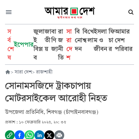
স
জুলা
জা
বা
রা
সা
বি
বি
খে
ইসলা
ফি
আমার
র্ব
ই
তী
ণি
জ
রা
নো
শ্ব
লা
ম ও
চা
দেশ
ইপেপার
শে
বিপ্ল
য়
জ্য
নী
দে
দন
জীবন
র
পরিবার
ষ
ব
তি
শ
>
সারা দেশ
>
রাজশাহী
সোনামসজিদে ট্রাকচাপায়
মোটরসাইকেল আরোহী নিহত
উপজেলা প্রতিনিধি, শিবগঞ্জ (চাঁপাইনবাবগঞ্জ)
প্রকাশ :
১০ ফেব্রুয়ারি ২০২৫, ২০: ৩৫