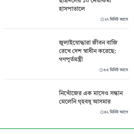
ছাত্রদলের ১০ নেতাকর্মী
হাসপাতালে
২৭ মিনিট আগে
জুলাইযোদ্ধারা জীবন বাজি
রেখে দেশ স্বাধীন করেছে:
গণপূর্তমন্ত্রী
৩৫ মিনিট আগে
নিখোঁজের এক মাসেও সন্ধান
মেলেনি গৃহবধূ আসমার
৪২ মিনিট আগে