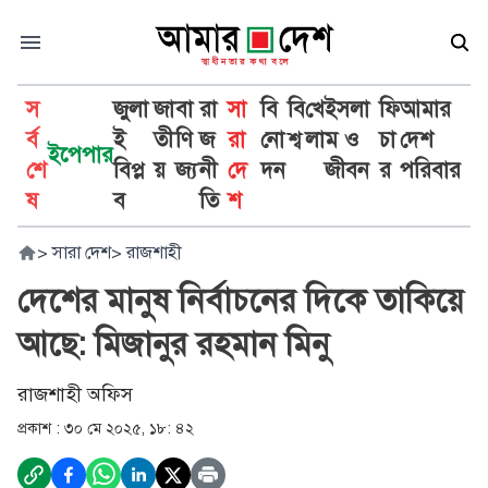
স
জুলা
জা
বা
রা
সা
বি
বি
খে
ইসলা
ফি
আমার
র্ব
ই
তী
ণি
জ
রা
নো
শ্ব
লা
ম ও
চা
দেশ
ইপেপার
শে
বিপ্ল
য়
জ্য
নী
দে
দন
জীবন
র
পরিবার
ষ
ব
তি
শ
>
সারা দেশ
>
রাজশাহী
দেশের মানুষ নির্বাচনের দিকে তাকিয়ে
আছে: মিজানুর রহমান মিনু
রাজশাহী অফিস
প্রকাশ :
৩০ মে ২০২৫, ১৮: ৪২