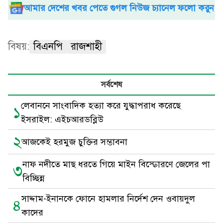
আমার দেশের খবর পেতে গুগল নিউজ চ্যানেল ফলো করুন
বিষয়:
বিএনপি
রাজশাহী
সর্বশেষ
লেবাননে সাংবাদিক হত্যা করে যুদ্ধাপরাধ করেছে
১
ইসরাইল: এইচআরডব্লিউ
২
আজকেই হরমুজ চুক্তির সম্ভাবনা
নাফ নদীতে মাছ ধরতে গিয়ে মাইন বিস্ফোরণে জেলের পা
৩
বিচ্ছিন্ন
সাদ্দাম-ইনানকে ফোনে হামলার নির্দেশ দেন ওবায়দুল
৪
কাদের