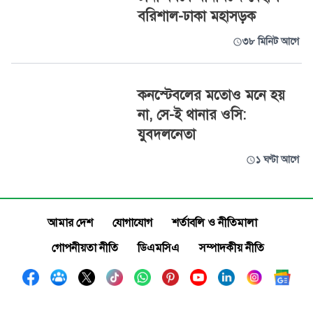
বরিশাল-ঢাকা মহাসড়ক
৩৮ মিনিট আগে
কনস্টেবলের মতোও মনে হয়
না, সে-ই থানার ওসি:
যুবদলনেতা
১ ঘণ্টা আগে
আমার দেশ
যোগাযোগ
শর্তাবলি ও নীতিমালা
গোপনীয়তা নীতি
ডিএমসিএ
সম্পাদকীয় নীতি