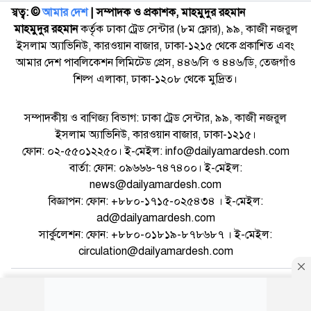
স্বত্ব: ©️
আমার দেশ
| সম্পাদক ও প্রকাশক, মাহমুদুর রহমান
মাহমুদুর রহমান
কর্তৃক ঢাকা ট্রেড সেন্টার (৮ম ফ্লোর), ৯৯, কাজী নজরুল
ইসলাম অ্যাভিনিউ, কারওয়ান বাজার, ঢাকা-১২১৫ থেকে প্রকাশিত এবং
আমার দেশ পাবলিকেশন লিমিটেড প্রেস, ৪৪৬/সি ও ৪৪৬/ডি, তেজগাঁও
শিল্প এলাকা, ঢাকা-১২০৮ থেকে মুদ্রিত।
সম্পাদকীয় ও বাণিজ্য বিভাগ: ঢাকা ট্রেড সেন্টার, ৯৯, কাজী নজরুল
ইসলাম অ্যাভিনিউ, কারওয়ান বাজার, ঢাকা-১২১৫।
ফোন: ০২-৫৫০১২২৫০। ই-মেইল: info@dailyamardesh.com
বার্তা: ফোন: ০৯৬৬৬-৭৪৭৪০০। ই-মেইল:
news@dailyamardesh.com
বিজ্ঞাপন: ফোন: +৮৮০-১৭১৫-০২৫৪৩৪ । ই-মেইল:
ad@dailyamardesh.com
সার্কুলেশন: ফোন: +৮৮০-০১৮১৯-৮৭৮৬৮৭ । ই-মেইল:
circulation@dailyamardesh.com
ওয়েব মেইল
কনভার্টার
আর্কাইভ
বিজ্ঞাপন
সাইটম্যাপ