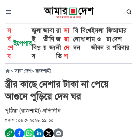
স
জুলা
জা
বা
রা
সা
বি
বি
খে
ইসলা
ফি
আমার
র্ব
ই
তী
ণি
জ
রা
নো
শ্ব
লা
ম ও
চা
দেশ
ইপেপার
শে
বিপ্ল
য়
জ্য
নী
দে
দন
জীবন
র
পরিবার
ষ
ব
তি
শ
>
সারা দেশ
>
রাজশাহী
স্ত্রীর কাছে নেশার টাকা না পেয়ে
আগুনে পুড়িয়ে দেন ঘর
পুঠিয়া (রাজশাহী) প্রতিনিধি
প্রকাশ :
০৬ মে ২০২৬, ১১: ০০