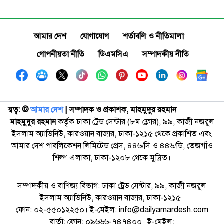
আমার দেশ
যোগাযোগ
শর্তাবলি ও নীতিমালা
গোপনীয়তা নীতি
ডিএমসিএ
সম্পাদকীয় নীতি
স্বত্ব: ©️
আমার দেশ
| সম্পাদক ও প্রকাশক, মাহমুদুর রহমান
মাহমুদুর রহমান
কর্তৃক ঢাকা ট্রেড সেন্টার (৮ম ফ্লোর), ৯৯, কাজী নজরুল
ইসলাম অ্যাভিনিউ, কারওয়ান বাজার, ঢাকা-১২১৫ থেকে প্রকাশিত এবং
আমার দেশ পাবলিকেশন লিমিটেড প্রেস, ৪৪৬/সি ও ৪৪৬/ডি, তেজগাঁও
শিল্প এলাকা, ঢাকা-১২০৮ থেকে মুদ্রিত।
সম্পাদকীয় ও বাণিজ্য বিভাগ: ঢাকা ট্রেড সেন্টার, ৯৯, কাজী নজরুল
ইসলাম অ্যাভিনিউ, কারওয়ান বাজার, ঢাকা-১২১৫।
ফোন: ০২-৫৫০১২২৫০। ই-মেইল: info@dailyamardesh.com
বার্তা: ফোন: ০৯৬৬৬-৭৪৭৪০০। ই-মেইল: