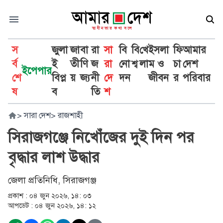
স
জুলা
জা
বা
রা
সা
বি
বি
খে
ইসলা
ফি
আমার
র্ব
ই
তী
ণি
জ
রা
নো
শ্ব
লা
ম ও
চা
দেশ
ইপেপার
শে
বিপ্ল
য়
জ্য
নী
দে
দন
জীবন
র
পরিবার
ষ
ব
তি
শ
>
সারা দেশ
>
রাজশাহী
সিরাজগঞ্জে নিখোঁজের দুই দিন পর
বৃদ্ধার লাশ উদ্ধার
জেলা প্রতিনিধি, সিরাজগঞ্জ
প্রকাশ :
০৪ জুন ২০২৬, ১৪: ০৩
আপডেট :
০৪ জুন ২০২৬, ১৪: ১২