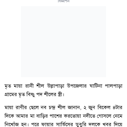
বিজ্ঞাপন
মৃত মায়া রানী শীল উল্লাপাড়া উপজেলার ঘাটিনা পালপাড়া
গ্রামের মৃত বিষ্ণু পদ শীলের স্ত্রী।
মায়া রাণীর ছেলে নব চন্দ্র শীল জানান, ২ জুন বিকেল ৪টার
দিকে আমার মা বাড়ির পাশের করতোয়া নদীতে গোসলে নেমে
নিখোঁজ হন। পরে ফায়ার সার্ভিসের ডুবুরি দলকে খবর দিয়ে