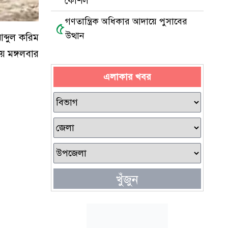
কৌশল
গণতান্ত্রিক অধিকার আদায়ে পুসাবের
৫
উত্থান
ব্দুল করিম
য় মঙ্গলবার
এলাকার খবর
খুঁজুন