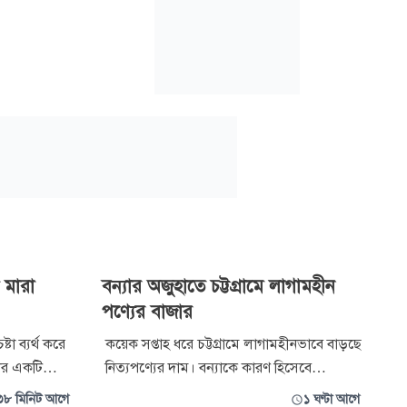
 মারা
বন্যার অজুহাতে চট্টগ্রামে লাগামহীন
পণ্যের বাজার
া ব্যর্থ করে
কয়েক সপ্তাহ ধরে চট্টগ্রামে লাগামহীনভাবে বাড়ছে
ার একটি
নিত্যপণ্যের দাম। বন্যাকে কারণ হিসেবে
শিবির নেতা
দেখালেও সবজি থেকে শুরু করে মাছ, মাংস, ডিম
৩৮ মিনিট আগে
১ ঘণ্টা আগে