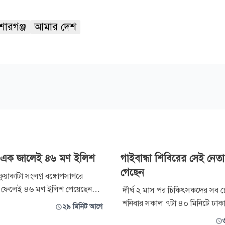
োরগঞ্জ
আমার দেশ
য় এক জালেই ৪৬ মণ ইলিশ
গাইবান্ধা শিবিরের সেই নেতা
গেছেন
কুয়াকাটা সংলগ্ন বঙ্গোপসাগরে
ফেলেই ৪৬ মণ ইলিশ পেয়েছেন
দীর্ঘ ২ মাস পর চিকিৎসকদের সব চেষ্ট
পুল পরিমাণ এই ইলিশ ৪৮ লাখ ৫০
শনিবার সকাল ৭টা ৪০ মিনিটে ঢাক
২৯ মিনিট আগে
বিক্রি হয়েছে। দীর্ঘদিন সাগরে
হাসপাতালে গাইবান্ধার আহত ছাত্র 