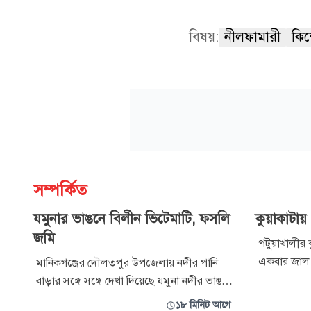
বিষয়:
নীলফামারী
কিশ
সম্পর্কিত
যমুনার ভাঙনে বিলীন ভিটেমাটি, ফসলি
কুয়াকাটা
জমি
পটুয়াখালীর 
একবার জাল 
মানিকগঞ্জের দৌলতপুর উপজেলায় নদীর পানি
জেলেরা। বি
বাড়ার সঙ্গে সঙ্গে দেখা দিয়েছে যমুনা নদীর ভাঙন।
হাজার টাকায় 
উপজেলার জিয়নপুর ইউনিয়নের বড় লাউতারা ও
১৮ মিনিট আগে