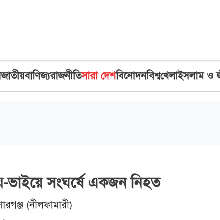
ব
জাতীয়
বাণিজ্য
রাজনীতি
সারা দেশ
বিনোদন
বিশ্ব
খেলা
ইসলাম ও 
ে-ভাইয়ে সংঘর্ষে একজন নিহত
োরগঞ্জ (নীলফামারী)