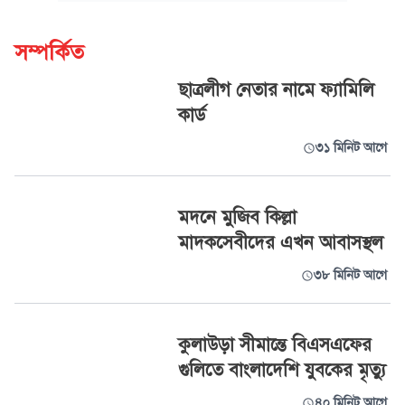
সম্পর্কিত
ছাত্রলীগ নেতার নামে ফ্যামিলি
কার্ড
৩১ মিনিট আগে
মদনে মুজিব কিল্লা
মাদকসেবীদের এখন আবাসস্থল
৩৮ মিনিট আগে
কুলাউড়া সীমান্তে বিএসএফের
গুলিতে বাংলাদেশি যুবকের মৃত্যু
৪০ মিনিট আগে