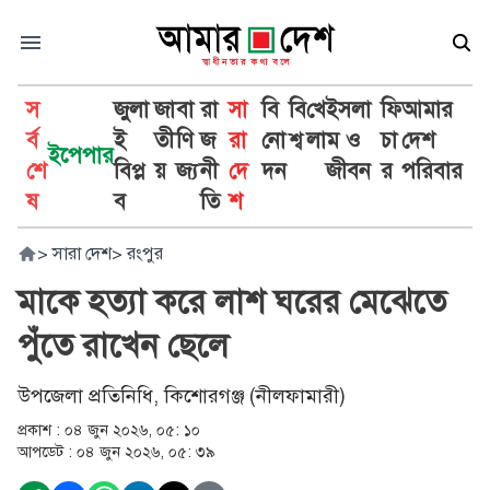
স
জুলা
জা
বা
রা
সা
বি
বি
খে
ইসলা
ফি
আমার
র্ব
ই
তী
ণি
জ
রা
নো
শ্ব
লা
ম ও
চা
দেশ
ইপেপার
শে
বিপ্ল
য়
জ্য
নী
দে
দন
জীবন
র
পরিবার
ষ
ব
তি
শ
>
সারা দেশ
>
রংপুর
মাকে হত্যা করে লাশ ঘরের মেঝেতে
পুঁতে রাখেন ছেলে
উপজেলা প্রতিনিধি, কিশোরগঞ্জ (নীলফামারী)
প্রকাশ :
০৪ জুন ২০২৬, ০৫: ১০
আপডেট :
০৪ জুন ২০২৬, ০৫: ৩৯