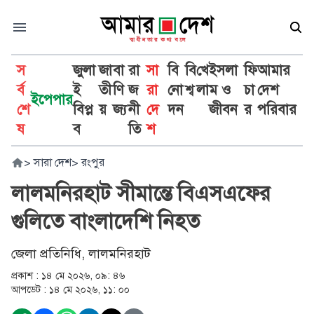
স
জুলা
জা
বা
রা
সা
বি
বি
খে
ইসলা
ফি
আমার
র্ব
ই
তী
ণি
জ
রা
নো
শ্ব
লা
ম ও
চা
দেশ
ইপেপার
শে
বিপ্ল
য়
জ্য
নী
দে
দন
জীবন
র
পরিবার
ষ
ব
তি
শ
>
সারা দেশ
>
রংপুর
লালমনিরহাট সীমান্তে বিএসএফের
গুলিতে বাংলাদেশি নিহত
জেলা প্রতিনিধি, লালমনিরহাট
প্রকাশ :
১৪ মে ২০২৬, ০৯: ৪৬
আপডেট :
১৪ মে ২০২৬, ১১: ০০