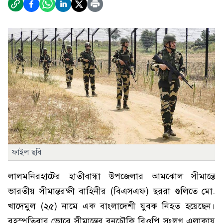
ফাইল ছবি
লালমনিরহাটের হাতীবান্ধা উপজেলার আমঝোল সীমান্তে
ভারতীয় সীমান্তরক্ষী বাহিনীর (বিএসএফ) ছররা গুলিতে মো.
খাদেমুল (২৫) নামে এক বাংলাদেশী যুবক নিহত হয়েছেন।
বৃহস্পতিবার ভোরে সীমান্তের বনচৌকি বিওপি সংলগ্ন এলাকায়