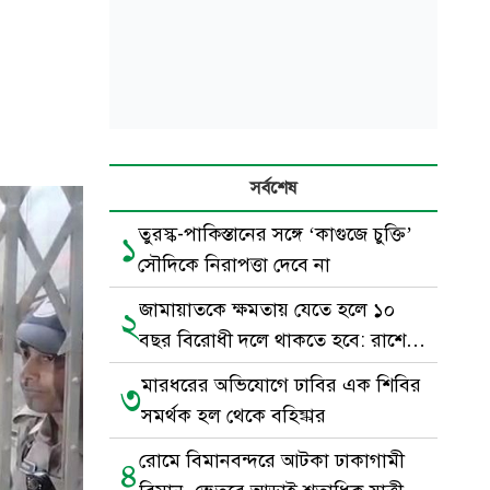
সর্বশেষ
তুরস্ক-পাকিস্তানের সঙ্গে ‘কাগুজে চুক্তি’
১
সৌদিকে নিরাপত্তা দেবে না
জামায়াতকে ক্ষমতায় যেতে হলে ১০
২
বছর বিরোধী দলে থাকতে হবে: রাশেদ
খাঁন
মারধরের অভিযোগে ঢাবির এক শিবির
৩
সমর্থক হল থেকে বহিষ্কার
রোমে বিমানবন্দরে আটকা ঢাকাগামী
৪