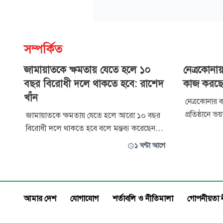
সম্পর্কিত
জামায়াতকে ক্ষমতায় যেতে হলে ১০
নেত্রকোনায় 
বছর বিরোধী দলে থাকতে হবে: রাশেদ
কাজ করছে
খাঁন
নেত্রকোনার ব
প্রতিষ্ঠানে ভ
জামায়াতকে ক্ষমতায় যেতে হলে আরো ১০ বছর
নেভাতে কাজ 
বিরোধী দলে থাকতে হবে বলে মন্তব্য ক‌রে‌ছেন
ইউনিট। ঘটনা
প্রধানমন্ত্রীর রাজনৈতিক সহকারী রাশেদ খাঁন।
১ ঘণ্টা আগে
করা হয়েছে । শুক্রবার রাত সাড়ে ৯টার দি
শুক্রবার বিকেলে ঝিনাইদহ সার্কিট হাউসে এক
নেত্রকোনার 
মতবিনিময় সভায় তিনি এসব কথা বলেন। রাশেদ
খাঁন বলেন, গণ-অভ্যুত্থানের সময়ও সচিবালয়ে এ
ধরনের পরিস্থিতি সৃষ্টি হয়নি। কিন্ত
আমার দেশ
যোগাযোগ
শর্তাবলি ও নীতিমালা
গোপনীয়তা 