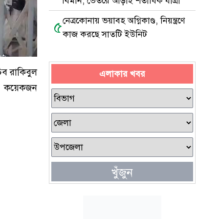
বিমান, ভেতরে আড়াই শতাধিক যাত্রী
নেত্রকোনায় ভয়াবহ অগ্নিকাণ্ড, নিয়ন্ত্রণে
৫
কাজ করছে সাতটি ইউনিট
িব রাকিবুল
এলাকার খবর
ি) কয়েকজন
খুঁজুন