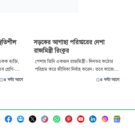
থিতিশীল
সড়কের আগাছা পরিষ্কারের নেশা
রাজমিস্ত্রী রিংকুর
ক ব্যক্তি,
পেশায় তিনি একজন রাজমিস্ত্রী। দিনভর কঠোর
ব শ্রেণি-
পরিশ্রম করে জীবিকা নির্বাহ করেন। তবে কাজের
ে মন্তব্য
ফাঁকে কিংবা কর্মস্থলে যাওয়া-আসার পথে নিজের
৪ ঘণ্টা আগে
৪ ঘণ্টা আগে
 নরসিংদী-১
উদ্যোগে সড়কের দুই পাশের আগাছা পরিষ্কার, গাছ
ল কবির
রোপণ এবং সড়কের পাশে পড়ে থাকা মৃত প্রাণী
মাটি চাপা দিয়ে পরিচ্ছন্ন পরিবেশ গড়ে তুলতে
ইস্যু করে
কাজ করে চলেছেন আবদুল্লাহ আল নোম