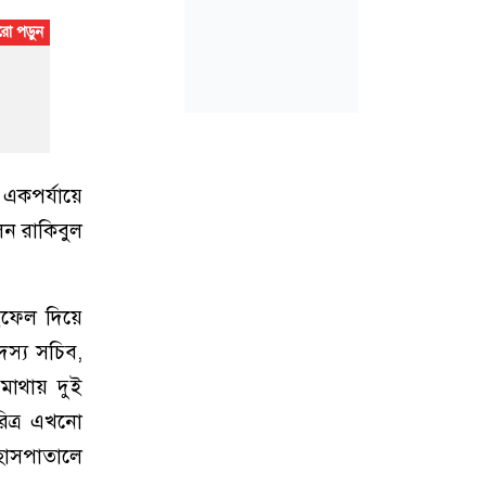
একপর্যায়ে
েন রাকিবুল
ফেল দিয়ে
দস্য সচিব,
াথায় দুই
রিত্র এখনো
 হাসপাতালে