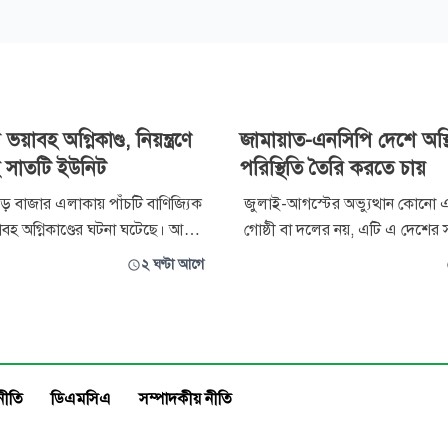
ভয়াবহ অগ্নিকাণ্ড, নিয়ন্ত্রণে
জামায়াত-এনসিপি দেশে অস্
 সাতটি ইউনিট
পরিস্থিতি তৈরি করতে চায়
ড় বাজার এলাকায় পাঁচটি বাণিজ্যিক
জুলাই-আগস্টের অভ্যুত্থান কোনো এক
য়াবহ অগ্নিকাণ্ডের ঘটনা ঘটেছে। আগুন
গোষ্ঠী বা দলের নয়, এটি এ দেশের স
করছে ফায়ার সার্ভিসের সাতটি
পেশার মানুষের আন্দোলনের ফসল বল
২ ঘণ্টা আগে
স্থলে পুলিশের চারটি দল মোতায়েন
করেছেন বিএনপির যুগ্ম মহাসচিব ও
কে
(সদর) আসনের সংসদ সদস্য খাইরু
বড়বাজারে মজুমদার কসমেটিক্স
খোকন। তিনি অভিযোগ করেন, জামায়াত-এনসিপি
দোকান থেকে আগুনের সূত্রপাত হয়
জুলাই সনদের কথা বলে নন-ইস্যুকে 
দেশে অস
নীতি
ডিএমসিএ
সম্পাদকীয় নীতি