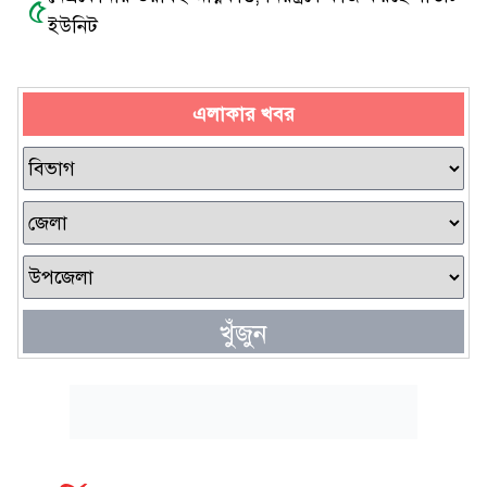
৫
ইউনিট
এলাকার খবর
খুঁজুন