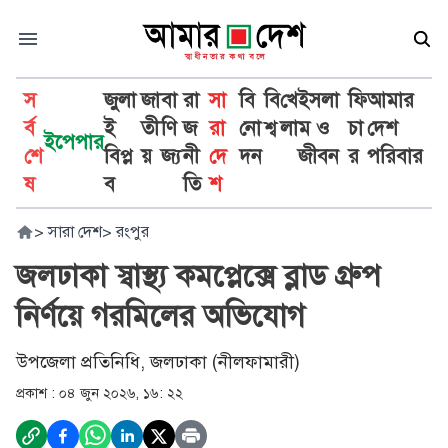
স
জুলা
জা
বা
রা
সা
বি
বি
খে
ইসলা
ফি
আমার
র্ব
ই
তী
ণি
জ
রা
নো
শ্ব
লা
ম ও
চা
দেশ
ইপেপার
শে
বিপ্ল
য়
জ্য
নী
দে
দন
জীবন
র
পরিবার
ষ
ব
তি
শ
>
সারা দেশ
>
রংপুর
জলঢাকা স্বাস্থ্য কমপ্লেক্সে ব্লাড গ্রুপ
নির্ণয়ে গরমিলের অভিযোগ
উপজেলা প্রতিনিধি, জলঢাকা (নীলফামারী)
প্রকাশ :
০৪ জুন ২০২৬, ১৬: ২২