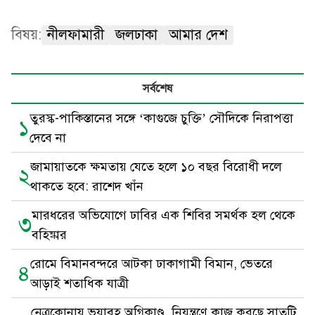
বিষয়:
নীলফামারী
জলঢাকা
আমার দেশ
সর্বশেষ
তুরস্ক-পাকিস্তানের সঙ্গে ‘কাগুজে চুক্তি’ সৌদিকে নিরাপত্তা
১
দেবে না
জামায়াতকে ক্ষমতায় যেতে হলে ১০ বছর বিরোধী দলে
২
থাকতে হবে: রাশেদ খাঁন
মারধরের অভিযোগে ঢাবির এক শিবির সমর্থক হল থেকে
৩
বহিষ্কার
রোমে বিমানবন্দরে আটকা ঢাকাগামী বিমান, ভেতরে
৪
আড়াই শতাধিক যাত্রী
নেত্রকোনায় ভয়াবহ অগ্নিকাণ্ড, নিয়ন্ত্রণে কাজ করছে সাতটি