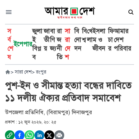
স
জুলা
জা
বা
রা
সা
বি
বি
খে
ইসলা
ফি
আমার
র্ব
ই
তী
ণি
জ
রা
নো
শ্ব
লা
ম ও
চা
দেশ
ইপেপার
শে
বিপ্ল
য়
জ্য
নী
দে
দন
জীবন
র
পরিবার
ষ
ব
তি
শ
>
সারা দেশ
>
রংপুর
পুশ-ইন ও সীমান্ত হত্যা বন্ধের দাবিতে
১১ দলীয় ঐক্যর প্রতিবাদ সমাবেশ
উপজেলা প্রতিনিধি, (বিরামপুর) দিনাজপুর
প্রকাশ :
১২ জুন ২০২৬, ২০: ২৫