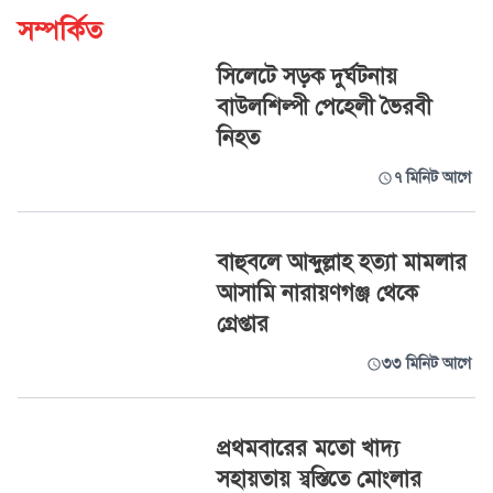
সম্পর্কিত
সিলেটে সড়ক দুর্ঘটনায়
বাউলশিল্পী পেহেলী ভৈরবী
নিহত
৭ মিনিট আগে
বাহুবলে আব্দুল্লাহ হত্যা মামলার
আসামি নারায়ণগঞ্জ থেকে
গ্রেপ্তার
৩৩ মিনিট আগে
প্রথমবারের মতো খাদ্য
সহায়তায় স্বস্তিতে মোংলার