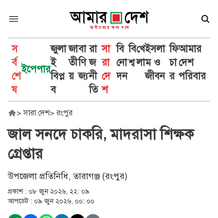
স
জুলা
জা
বা
রা
সা
বি
বি
খে
ইসলা
ফি
আমার
র্ব
ই
তী
ণি
জ
রা
নো
শ্ব
লা
ম ও
চা
দেশ
ইপেপার
শে
বিপ্ল
য়
জ্য
নী
দে
দন
জীবন
র
পরিবার
ষ
ব
তি
শ
>
সারা দেশ
>
রংপুর
জাল সনদে চাকরি, মাদরাসা শিক্ষক
গ্রেপ্তার
উপজেলা প্রতিনিধি, তারাগঞ্জ (রংপুর)
প্রকাশ :
০৮ জুন ২০২৬, ২২: ০৯
আপডেট :
০৯ জুন ২০২৬, ০০: ০০