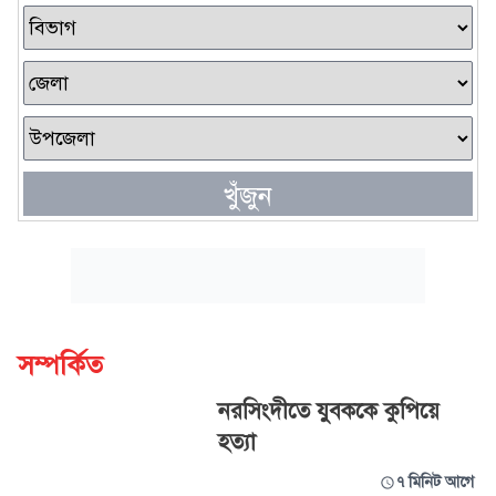
খুঁজুন
সম্পর্কিত
নরসিংদীতে যুবককে কুপিয়ে
হত্যা
৭ মিনিট আগে