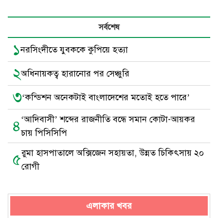
সর্বশেষ
১
নরসিংদীতে যুবককে কুপিয়ে হত্যা
২
অধিনায়কত্ব হারানোর পর সেঞ্চুরি
৩
‘কন্ডিশন অনেকটাই বাংলাদেশের মতোই হতে পারে’
‘আদিবাসী’ শব্দের রাজনীতি বন্ধে সমান কোটা-আয়কর
৪
চায় পিসিসিপি
রুমা হাসপাতালে অক্সিজেন সহায়তা, উন্নত চিকিৎসায় ২০
৫
রোগী
এলাকার খবর