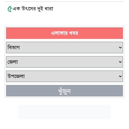
৫
এক উৎসের দুই ধারা
এলাকার খবর
খুঁজুন