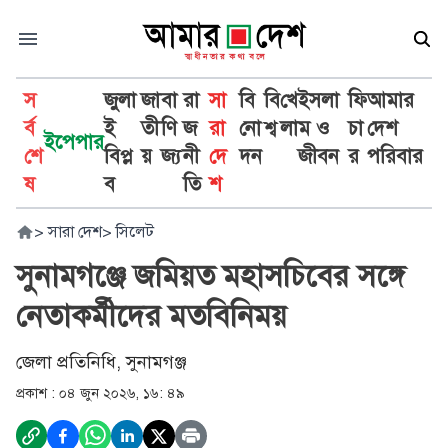
স
জুলা
জা
বা
রা
সা
বি
বি
খে
ইসলা
ফি
আমার
র্ব
ই
তী
ণি
জ
রা
নো
শ্ব
লা
ম ও
চা
দেশ
ইপেপার
শে
বিপ্ল
য়
জ্য
নী
দে
দন
জীবন
র
পরিবার
ষ
ব
তি
শ
>
সারা দেশ
>
সিলেট
সুনামগঞ্জে জমিয়ত মহাসচিবের সঙ্গে
নেতাকর্মীদের মতবিনিময়
জেলা প্রতিনিধি, সুনামগঞ্জ
প্রকাশ :
০৪ জুন ২০২৬, ১৬: ৪৯