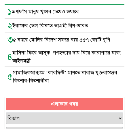
১
প্রশ্নফাঁস মানুষ খুনের চেয়েও ভয়ঙ্কর
২
ইরাকের তেল কিনতে আগ্রহী চীন-ভারত
৩
৫ বছরে মোদির বিদেশ সফরে ব্যয় ৫৫৭ কোটি রুপি
হাসিনা ফিরে আসুক, গণহত্যার দায় নিয়ে কারাগারে যাক:
৪
আইনমন্ত্রী
সামাজিকমাধ্যমে ‘কারফিউ’ মানতে নারাজ যুক্তরাজ্যের
৫
কিশোর-কিশোরীরা
এলাকার খবর