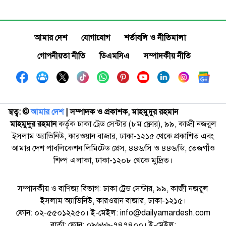
আমার দেশ
যোগাযোগ
শর্তাবলি ও নীতিমালা
গোপনীয়তা নীতি
ডিএমসিএ
সম্পাদকীয় নীতি
স্বত্ব: ©️
আমার দেশ
| সম্পাদক ও প্রকাশক, মাহমুদুর রহমান
মাহমুদুর রহমান
কর্তৃক ঢাকা ট্রেড সেন্টার (৮ম ফ্লোর), ৯৯, কাজী নজরুল
ইসলাম অ্যাভিনিউ, কারওয়ান বাজার, ঢাকা-১২১৫ থেকে প্রকাশিত এবং
আমার দেশ পাবলিকেশন লিমিটেড প্রেস, ৪৪৬/সি ও ৪৪৬/ডি, তেজগাঁও
শিল্প এলাকা, ঢাকা-১২০৮ থেকে মুদ্রিত।
সম্পাদকীয় ও বাণিজ্য বিভাগ: ঢাকা ট্রেড সেন্টার, ৯৯, কাজী নজরুল
ইসলাম অ্যাভিনিউ, কারওয়ান বাজার, ঢাকা-১২১৫।
ফোন: ০২-৫৫০১২২৫০। ই-মেইল: info@dailyamardesh.com
বার্তা: ফোন: ০৯৬৬৬-৭৪৭৪০০। ই-মেইল: