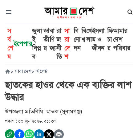
স
জুলা
জা
বা
রা
সা
বি
বি
খে
ইসলা
ফি
আমার
র্ব
ই
তী
ণি
জ
রা
নো
শ্ব
লা
ম ও
চা
দেশ
ইপেপার
শে
বিপ্ল
য়
জ্য
নী
দে
দন
জীবন
র
পরিবার
ষ
ব
তি
শ
>
সারা দেশ
>
সিলেট
ছাতকের হাওর থেকে এক ব্যক্তির লাশ
উদ্ধার
উপজেলা প্রতিনিধি, ছাতক (সুনামগঞ্জ)
প্রকাশ :
০৩ জুন ২০২৬, ২১: ৩৭