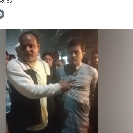
 ১৩: ০৪