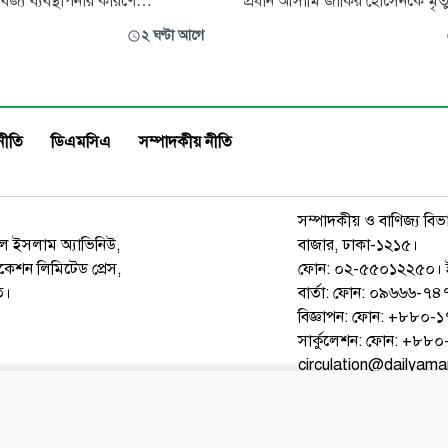
র্জ্য ব্যবস্থাপনার কারণে
প্রধান আসামি জাকির হোসেনকে মৃত্যু
 সামুদ্রিক পরিবেশ হুমকির মুখে
আদালত। একই সঙ্গে তাকে ৫ লাখ 
২ ঘণ্টা আগে
আশঙ্কা করছেন পরিবেশবিদরা।
জরিমানা করা হয়েছে। তবে মামলা
কারখানার রাসায়নিক বর্জ্য,
আসামি জয়নাল আবেদিন ও মো. আ
িল্পের অবশিষ্টাংশ এবং উপকূলীয়
কালামকে খালাস দেওয়া হয়েছে। বৃহস্পিতবার
টিক ও অন্যান্য বর্জ্য সাগরে গিয়ে
বেলা সাড়ে ১১টার দিকে সিলেট মহা
নীতি
ডিএমসিএ
সম্পাদকীয় নীতি
সহিংসতা দমন
সম্পাদকীয় ও বাণিজ্য বিভ
রুল ইসলাম অ্যাভিনিউ,
বাজার, ঢাকা-১২১৫।
েশন লিমিটেড প্রেস,
ফোন: ০২-৫৫০১২২৫০। 
ত।
বার্তা: ফোন: ০৯৬৬৬-
বিজ্ঞাপন: ফোন: +৮৮০
সার্কুলেশন: ফোন: +৮
circulation@dailyam
ওয়েব মেইল
কনভার