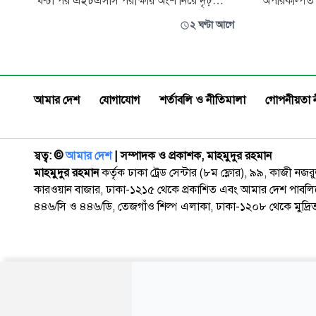
ঘণ্টা পর এইচএসসি পরীক্ষায় অংশ নিয়ে দৃঢ়
অপরিকল্পিত ব
মনোবলের এক অনন্য দৃষ্টান্ত স্থাপন করেছেন এক
বঙ্গোপসাগরের
২ ঘণ্টা আগে
পরীক্ষার্থী। বৃহস্পতিবার সকালে পুত্রসন্তানের জন্ম
পড়েছে বলে 
দেওয়ার পর দুপুরে সমাজবিজ্ঞান বিষয়ের পরীক্ষায়
বিভিন্ন শিল্প
অংশ নেন আনাবিউল উম্মি। বর্তমানে মা ও
জাহাজভাঙা শ
নবজাতক দুজনই সুস্থ র
এলাকার প্লাস্
আমার দেশ
যোগাযোগ
শর্তাবলি ও নীতিমালা
গোপনীয়তা 
মিশে সামুদ
স্বত্ব: ©️
আমার দেশ
| সম্পাদক ও প্রকাশক, মাহমুদুর রহমান
মাহমুদুর রহমান
কর্তৃক ঢাকা ট্রেড সেন্টার (৮ম ফ্লোর), ৯৯, কাজী নজ
কারওয়ান বাজার, ঢাকা-১২১৫ থেকে প্রকাশিত এবং আমার দেশ পাবলিক
৪৪৬/সি ও ৪৪৬/ডি, তেজগাঁও শিল্প এলাকা, ঢাকা-১২০৮ থেকে মুদ্রি