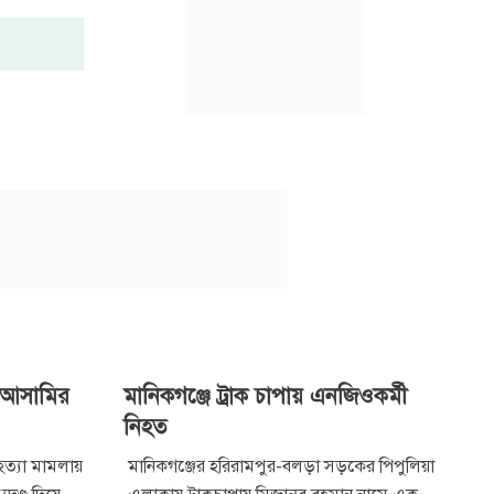
ন আসামির
মানিকগঞ্জে ট্রাক চাপায় এনজিওকর্মী
নিহত
হত্যা মামলায়
মানিকগঞ্জের হরিরামপুর-বলড়া সড়কের পিপুলিয়া