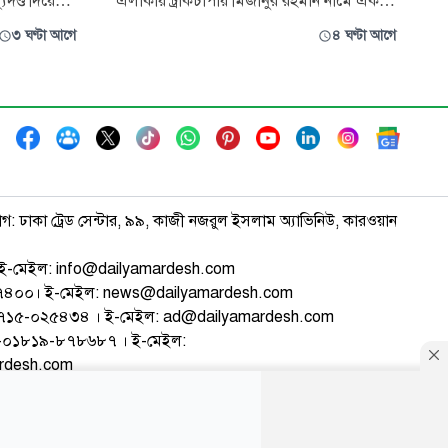
দণ্ড দিয়েছেন
এলাকায় ট্রাকচাপায় মিজানুর রহমান নামে এক
টাকা
এনজিও কর্মী নিহত হয়েছেন। বৃহস্পতিবার দুপুর
৩ ঘণ্টা আগে
৪ ঘণ্টা আগে
র অপর দুই
২টার দিকে এ দুর্ঘটনা ঘটে। স্থানীয় সূত্রে জানা যায়,
বুল
মিজানুর রহমান মোটরসাইকেল যোগে বাড়ি
ফিরছিলেন। পথে পিপুলিয়া এলাকায় পৌঁছালে
নগর শিশু
বিপরীত দিক থেকে আসা একটি ট্র
াগ: ঢাকা ট্রেড সেন্টার, ৯৯, কাজী নজরুল ইসলাম অ্যাভিনিউ, কারওয়ান
ই-মেইল: info@dailyamardesh.com
৭৪৭৪০০। ই-মেইল: news@dailyamardesh.com
-১৭১৫-০২৫৪৩৪ । ই-মেইল: ad@dailyamardesh.com
৮০-০১৮১৯-৮৭৮৬৮৭ । ই-মেইল:
ardesh.com
্টার
আর্কাইভ
বিজ্ঞাপন
সাইটম্যাপ