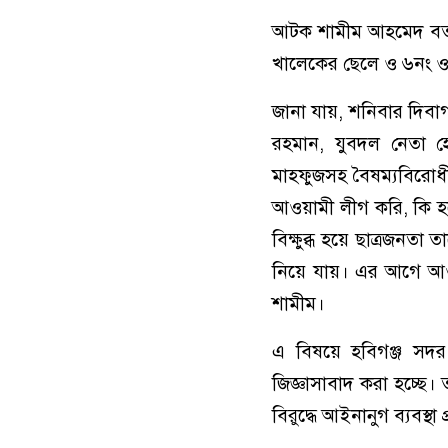
আটক শামীম আহমেদ বর্তমা
খালেকের ছেলে ও ৬নং ও
জানা যায়, শনিবার দিব
রহমান, যুবদল নেতা হেল
মাহফুজসহ বৈষম্যবিরোধ
আওয়ামী লীগ করি, কি 
বিক্ষুব্ধ হয়ে ছাত্রজনত
নিয়ে যায়। এর আগে আওয়
শামীম।
এ বিষয়ে হবিগঞ্জ সদর
জিজ্ঞাসাবাদ করা হচ্ছে
বিরুদ্ধে আইনানুগ ব্যবস্থা প