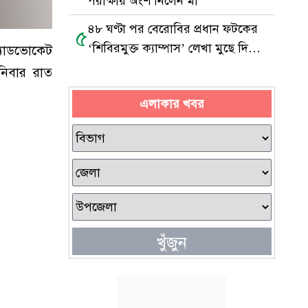
পরীক্ষায় অংশ নিলেন মা
৪৮ ঘণ্টা পর বেরোবির প্রধান ফটকের
৫
‘শিবিরমুক্ত ক্যাম্পাস’ লেখা মুছে দিল
্যাডভোকেট
ছাত্রদল
নিবার রাত
এলাকার খবর
খুঁজুন