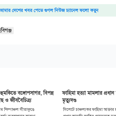
আমার দেশের খবর পেতে গুগল নিউজ চ্যানেল ফলো করুন
হবিগঞ্জ
যে হুমকিতে বঙ্গোপসাগর, বিপন্ন
ফাহিমা হত্যা মামলার প্রধা
াছ ও জীববৈচিত্র্য
মৃত্যুদণ্ড
 শিল্পাঞ্চল সীতাকুণ্ডে
সিলেটে চাঞ্চল্যকর ফাহিমা আক্তার 