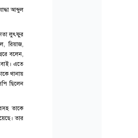
্ধা আব্দুল
তা লুৎফুর
েল, রিয়াজ,
্বরে বলেন,
রবোই। এতে
তাকে থানায়
পিপি ছিলেন
ারসহ তাকে
হয়েছে। তার