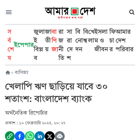
স
জুলা
জা
বা
রা
সা
বি
বি
খে
ইসলা
ফি
আমার
র্ব
ই
তী
ণি
জ
রা
নো
শ্ব
লা
ম ও
চা
দেশ
ইপেপার
শে
বিপ্ল
য়
জ্য
নী
দে
দন
জীবন
র
পরিবার
ষ
ব
তি
শ
>
বাণিজ্য
খেলাপি ঋণ ছাড়িয়ে যাবে ৩০
শতাংশ: বাংলাদেশ ব্যাংক
অর্থনৈতিক রিপোর্টার
প্রকাশ :
১০ ফেব্রুয়ারি ২০২৫, ২০: ২৭