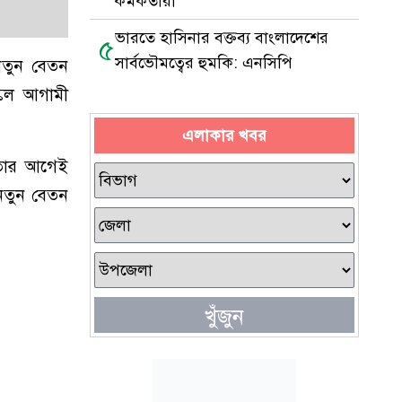
কর্মকর্তারা
ভারতে হাসিনার বক্তব্য বাংলাদেশের
৫
সার্বভৌমত্বের হুমকি: এনসিপি
নতুন বেতন
্কেল আগামী
এলাকার খবর
ে। তার আগেই
 নতুন বেতন
খুঁজুন