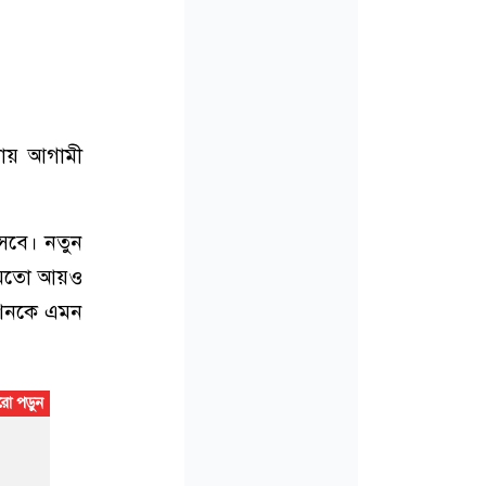
চায় আগামী
সবে। নতুন
ার মতো আয়ও
িশনকে এমন