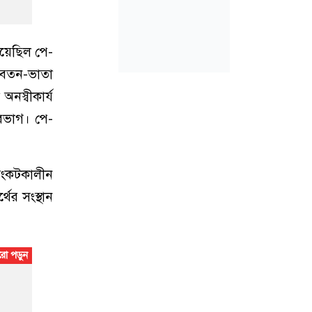
েয়েছিল পে-
বেতন-ভাতা
নস্বীকার্য
বিভাগ। পে-
সংকটকালীন
ের সংস্থান