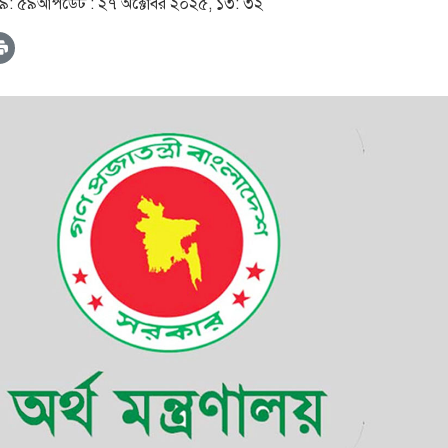
০৯: ৫৯
আপডেট :
২৭ অক্টোবর ২০২৫, ১৩: ৩২