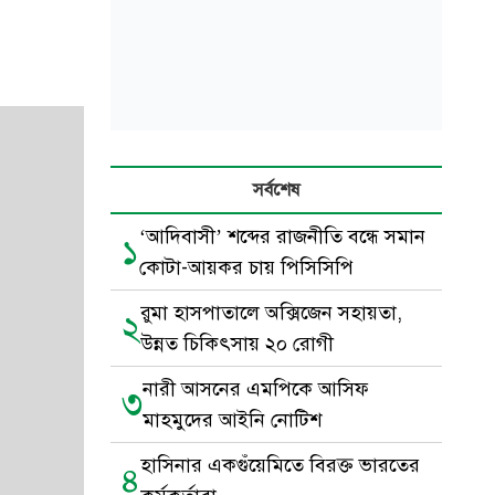
সর্বশেষ
‘আদিবাসী’ শব্দের রাজনীতি বন্ধে সমান
১
কোটা-আয়কর চায় পিসিসিপি
রুমা হাসপাতালে অক্সিজেন সহায়তা,
২
উন্নত চিকিৎসায় ২০ রোগী
নারী আসনের এমপিকে আসিফ
৩
মাহমুদের আইনি নোটিশ
হাসিনার একগুঁয়েমিতে বিরক্ত ভারতের
৪