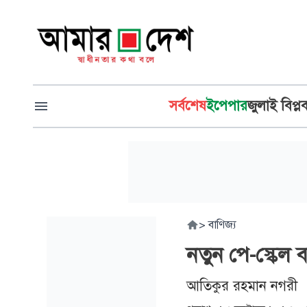
সর্বশেষ
ইপেপার
জুলাই বিপ্ল
>
বাণিজ্য
নতুন পে-স্কেল ব
আতিকুর রহমান নগরী