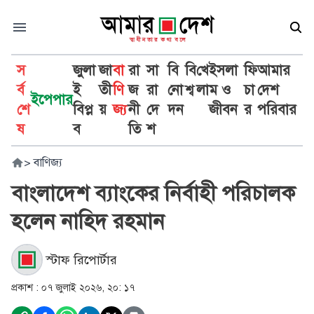
স
জুলা
জা
বা
রা
সা
বি
বি
খে
ইসলা
ফি
আমার
র্ব
ই
তী
ণি
জ
রা
নো
শ্ব
লা
ম ও
চা
দেশ
ইপেপার
শে
বিপ্ল
য়
জ্য
নী
দে
দন
জীবন
র
পরিবার
ষ
ব
তি
শ
>
বাণিজ্য
বাংলাদেশ ব্যাংকের নির্বাহী পরিচালক
হলেন নাহিদ রহমান
স্টাফ রিপোর্টার
প্রকাশ :
০৭ জুলাই ২০২৬, ২০: ১৭