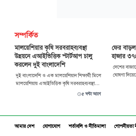
সম্পর্কিত
মালয়েশিয়ার কৃষি সরবরাহব্যবস্থা
ফের বাড়ল
উন্নয়নে এআইভিত্তিক স্টার্টআপ চালু
হাজার ৩৭
করলেন দুই বাংলাদেশি
দেশের বাজা
ঘোষণা দিয়েছ
দুই বাংলাদেশি ও এক মালয়েশিয়ান শিক্ষার্থী মিলে
অ্যাসোসিয়েশন
মালয়েশিয়ায় এআইভিত্তিক কৃষি সরবরাহব্যবস্থা
দাম প্রতি ভর
(সাপ্লাই চেইন) স্টার্টআপ ‘ফ্রেশ মুভ’ চালু
৫ ঘণ্টা আগে
পর্যন্ত বাড়
করেছেন। স্টার্টআপটির লক্ষ্য স্থানীয় কৃষক ও
আগস্ট) সকাল
নির্ভরযোগ্য আমদানিকারকদের সরাসরি মুদি
বাজুসের বিজ্
দোকান, হোটেল ও রেস্তোরাঁর সঙ্গে যুক্ত করে
৯টা
কৃষিপণ্য বিপণনকে আরও কার্যকর কর
আমার দেশ
যোগাযোগ
শর্তাবলি ও নীতিমালা
গোপনীয়তা 