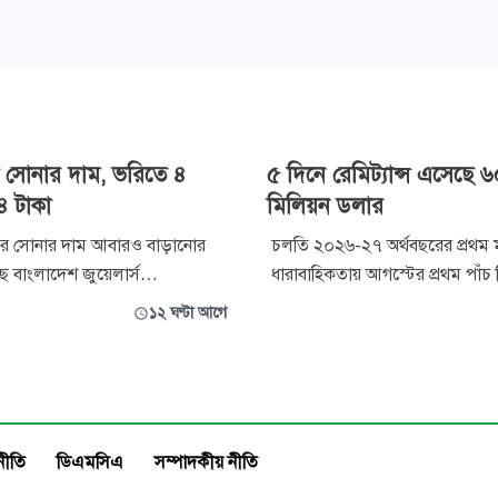
 সোনার দাম, ভরিতে ৪
৫ দিনে রেমিট্যান্স এসেছে 
৪ টাকা
মিলিয়ন ডলার
রে সোনার দাম আবারও বাড়ানোর
চলতি ২০২৬-২৭ অর্থবছরের প্রথম 
ে বাংলাদেশ জুয়েলার্স
ধারাবাহিকতায় আগস্টের প্রথম পাঁচ 
 (বাজুস)। ভ্যাটসহ স্বর্ণালঙ্কারের
আয়ের ঊর্ধ্বমুখী ধারা অব্যাহত রয়
১২ ঘণ্টা আগে
িতে সর্বোচ্চ ৪ হাজার ৩৭৪ টাকা
দেশে ৬০২ মিলিয়ন মার্কিন ডলারের র
ানো হয়েছে। নতুন দাম শনিবার (৮
এসেছে। যা গত অর্থবছরের একই সম
 ১০টা থেকে কার্যকর হয়েছে।
৮৩ দশমিক ৭ শতাংশ বেশি। বাংলাদ
ঞপ্তিতে জানানো হয়, শনিবার সকাল
সর্বশেষ হালনাগাদ তথ্যে এ কথা জ
নীতি
ডিএমসিএ
সম্পাদকীয় নীতি