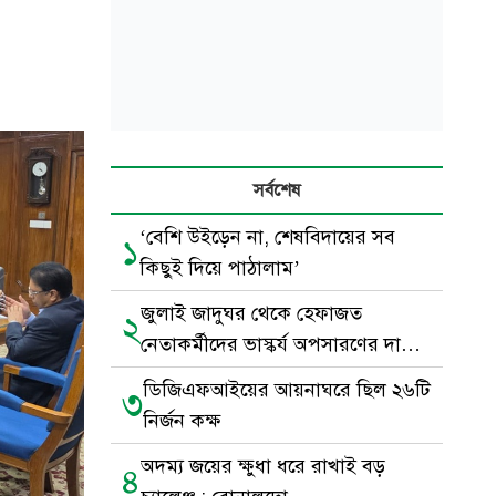
সর্বশেষ
‘বেশি উইড়েন না, শেষবিদায়ের সব
১
কিছুই দিয়ে পাঠালাম’
জুলাই জাদুঘর থেকে হেফাজত
২
নেতাকর্মীদের ভাস্কর্য অপসারণের দাবি
জমিয়তের
ডিজিএফআইয়ের আয়নাঘরে ছিল ২৬টি
৩
নির্জন কক্ষ
অদম্য জয়ের ক্ষুধা ধরে রাখাই বড়
৪