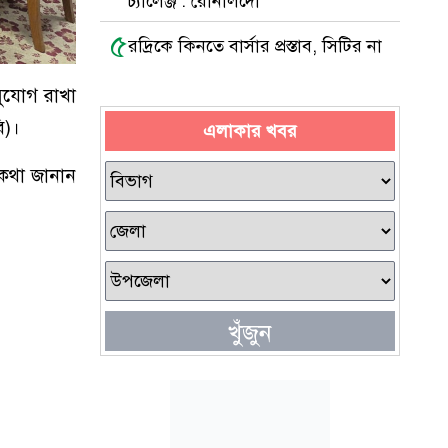
চ্যালেঞ্জ : রোনালদো
৫
রদ্রিকে কিনতে বার্সার প্রস্তাব, সিটির না
ুযোগ রাখা
ি)।
এলাকার খবর
 কথা জানান
খুঁজুন