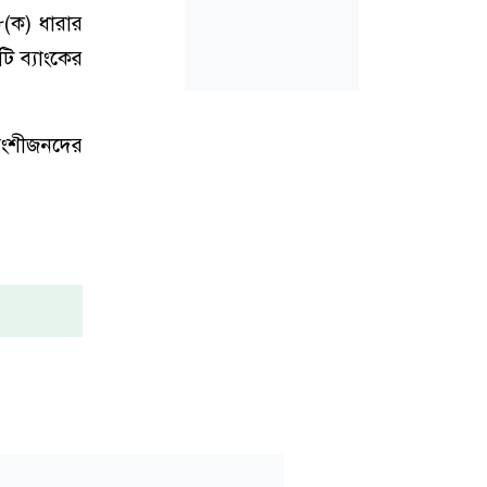
৮(ক) ধারার
টি ব্যাংকের
 অংশীজনদের