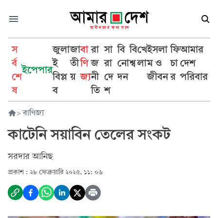
স
জুলা
জা
বা
রা
সা
বি
বি
খে
ইসলা
ফি
আমার
র্ব
ই
তী
ণি
জ
রা
নো
শ্ব
লা
ম ও
চা
দেশ
ইপেপার
শে
বিপ্ল
য়
জ্য
নী
দে
দন
জীবন
র
পরিবার
ষ
ব
তি
শ
>
বাণিজ্য
কাটেনি সয়াবিন তেলের সংকট
সরদার আনিছ
প্রকাশ :
২৮ ফেব্রুয়ারি ২০২৫, ১১: ০৬