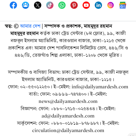
স্বত্ব: ©️
আমার দেশ
| সম্পাদক ও প্রকাশক, মাহমুদুর রহমান
মাহমুদুর রহমান
কর্তৃক ঢাকা ট্রেড সেন্টার (৮ম ফ্লোর), ৯৯, কাজী
নজরুল ইসলাম অ্যাভিনিউ, কারওয়ান বাজার, ঢাকা-১২১৫ থেকে
প্রকাশিত এবং আমার দেশ পাবলিকেশন লিমিটেড প্রেস, ৪৪৬/সি ও
৪৪৬/ডি, তেজগাঁও শিল্প এলাকা, ঢাকা-১২০৮ থেকে মুদ্রিত।
সম্পাদকীয় ও বাণিজ্য বিভাগ: ঢাকা ট্রেড সেন্টার, ৯৯, কাজী নজরুল
ইসলাম অ্যাভিনিউ, কারওয়ান বাজার, ঢাকা-১২১৫।
ফোন: ০২-৫৫০১২২৫০। ই-মেইল: info@dailyamardesh.com
বার্তা: ফোন: ০৯৬৬৬-৭৪৭৪০০। ই-মেইল:
news@dailyamardesh.com
বিজ্ঞাপন: ফোন: +৮৮০-১৭১৫-০২৫৪৩৪ । ই-মেইল:
ad@dailyamardesh.com
সার্কুলেশন: ফোন: +৮৮০-০১৮১৯-৮৭৮৬৮৭ । ই-মেইল:
circulation@dailyamardesh.com