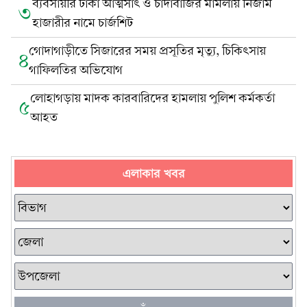
ব্যবসায়ীর টাকা আত্মসাৎ ও চাঁদাবাজির মামলায় নিজাম
৩
হাজারীর নামে চার্জশিট
গোদাগাড়ীতে সিজারের সময় প্রসূতির মৃত্যু, চিকিৎসায়
৪
গাফিলতির অভিযোগ
লোহাগড়ায় মাদক কারবারিদের হামলায় পুলিশ কর্মকর্তা
৫
আহত
এলাকার খবর