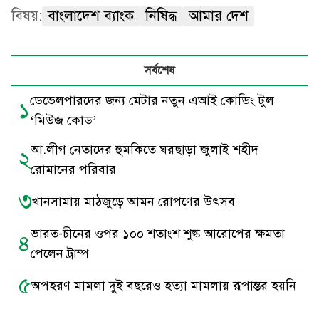
বিষয়:
বাংলাদেশ ব্যাংক
নিষিদ্ধ
আমার দেশ
সর্বশেষ
ডেভেলপারদের জন্য মেটার নতুন এআই কোডিং টুল
১
‘মিউজ কোড’
আ.লীগ নেতাদের হুমকিতে ঘরছাড়া জুলাই শহীদ
২
রোমানের পরিবার
৩
খানসামায় মাঠজুড়ে আমন রোপণের উৎসব
ভারত-চীনের ওপর ১০০ শতাংশ শুল্ক আরোপের ক্ষমতা
৪
পেলেন ট্রাম্প
৫
অপহরণ মামলা দুই বছরেও হত্যা মামলায় রূপান্তর হয়নি