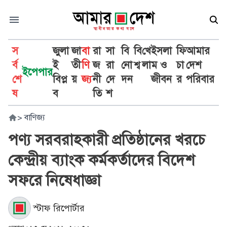
স
জুলা
জা
বা
রা
সা
বি
বি
খে
ইসলা
ফি
আমার
র্ব
ই
তী
ণি
জ
রা
নো
শ্ব
লা
ম ও
চা
দেশ
ইপেপার
শে
বিপ্ল
য়
জ্য
নী
দে
দন
জীবন
র
পরিবার
ষ
ব
তি
শ
>
বাণিজ্য
পণ্য সরবরাহকারী প্রতিষ্ঠানের খরচে
কেন্দ্রীয় ব্যাংক কর্মকর্তাদের বিদেশ
সফরে নিষেধাজ্ঞা
স্টাফ রিপোর্টার