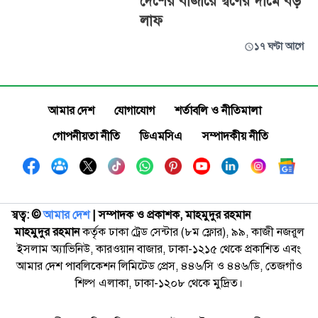
দেশের বাজারে স্বর্ণের দামে বড়
লাফ
১৭ ঘণ্টা আগে
আমার দেশ
যোগাযোগ
শর্তাবলি ও নীতিমালা
গোপনীয়তা নীতি
ডিএমসিএ
সম্পাদকীয় নীতি
স্বত্ব: ©️
আমার দেশ
| সম্পাদক ও প্রকাশক, মাহমুদুর রহমান
মাহমুদুর রহমান
কর্তৃক ঢাকা ট্রেড সেন্টার (৮ম ফ্লোর), ৯৯, কাজী নজরুল
ইসলাম অ্যাভিনিউ, কারওয়ান বাজার, ঢাকা-১২১৫ থেকে প্রকাশিত এবং
আমার দেশ পাবলিকেশন লিমিটেড প্রেস, ৪৪৬/সি ও ৪৪৬/ডি, তেজগাঁও
শিল্প এলাকা, ঢাকা-১২০৮ থেকে মুদ্রিত।