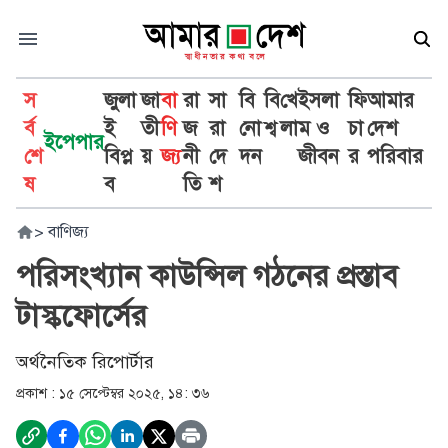
স
জুলা
জা
বা
রা
সা
বি
বি
খে
ইসলা
ফি
আমার
র্ব
ই
তী
ণি
জ
রা
নো
শ্ব
লা
ম ও
চা
দেশ
ইপেপার
শে
বিপ্ল
য়
জ্য
নী
দে
দন
জীবন
র
পরিবার
ষ
ব
তি
শ
>
বাণিজ্য
পরিসংখ্যান কাউন্সিল গঠনের প্রস্তাব
টাস্কফোর্সের
অর্থনৈতিক রিপোর্টার
প্রকাশ :
১৫ সেপ্টেম্বর ২০২৫, ১৪: ৩৬