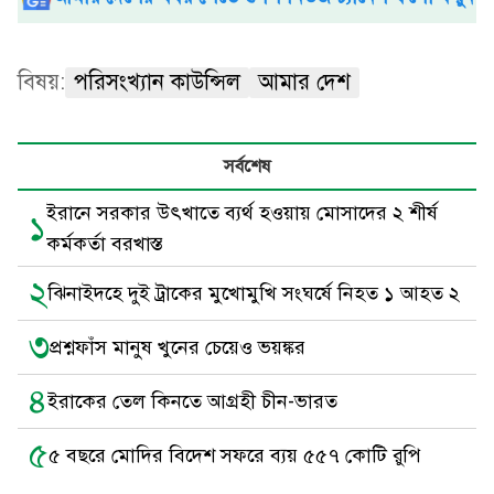
বিষয়:
পরিসংখ্যান কাউন্সিল
আমার দেশ
সর্বশেষ
ইরানে সরকার উৎখাতে ব্যর্থ হওয়ায় মোসাদের ২ শীর্ষ
১
কর্মকর্তা বরখাস্ত
২
ঝিনাইদহে দুই ট্রাকের মুখোমুখি সংঘর্ষে নিহত ১ আহত ২
৩
প্রশ্নফাঁস মানুষ খুনের চেয়েও ভয়ঙ্কর
৪
ইরাকের তেল কিনতে আগ্রহী চীন-ভারত
৫
৫ বছরে মোদির বিদেশ সফরে ব্যয় ৫৫৭ কোটি রুপি