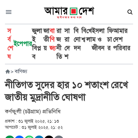
স
জুলা
জা
বা
রা
সা
বি
বি
খে
ইসলা
ফি
আমার
র্ব
ই
তী
ণি
জ
রা
নো
শ্ব
লা
ম ও
চা
দেশ
ইপেপার
শে
বিপ্ল
য়
জ্য
নী
দে
দন
জীবন
র
পরিবার
ষ
ব
তি
শ
>
বাণিজ্য
নীতিগত সুদের হার ১০ শতাংশ রেখে
জাতীয় মুদ্রানীতি ঘোষণা
কর্ণফুলী (চট্টগ্রাম) প্রতিনিধি
প্রকাশ :
৩১ জুলাই ২০২৫, ২১: ১৩
আপডেট :
৩১ জুলাই ২০২৫, ২১: ৫২