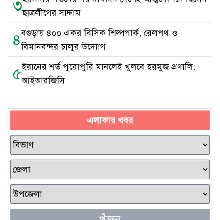
৩
ছাত্রলীগের সাদ্দাম
বগুড়ায় ৪০০ একর বিসিক শিল্পপার্ক, রেলপথ ও
৪
বিমানবন্দর চালুর উদ্যোগ
ইরানের শর্ত পুরোপুরি মানলেই খুলবে হরমুজ প্রণালি:
৫
আইআরজিসি
এলাকার খবর
খুঁজুন