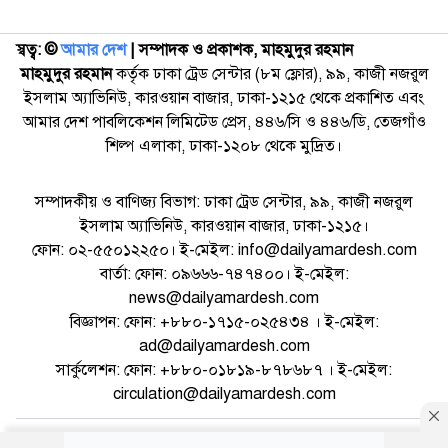
স্বত্ব: ©️
আমার দেশ
| সম্পাদক ও প্রকাশক, মাহমুদুর রহমান
মাহমুদুর রহমান
কর্তৃক ঢাকা ট্রেড সেন্টার (৮ম ফ্লোর), ৯৯, কাজী নজরুল
ইসলাম অ্যাভিনিউ, কারওয়ান বাজার, ঢাকা-১২১৫ থেকে প্রকাশিত এবং
আমার দেশ পাবলিকেশন লিমিটেড প্রেস, ৪৪৬/সি ও ৪৪৬/ডি, তেজগাঁও
শিল্প এলাকা, ঢাকা-১২০৮ থেকে মুদ্রিত।
সম্পাদকীয় ও বাণিজ্য বিভাগ: ঢাকা ট্রেড সেন্টার, ৯৯, কাজী নজরুল
ইসলাম অ্যাভিনিউ, কারওয়ান বাজার, ঢাকা-১২১৫।
ফোন: ০২-৫৫০১২২৫০। ই-মেইল: info@dailyamardesh.com
বার্তা: ফোন: ০৯৬৬৬-৭৪৭৪০০। ই-মেইল:
news@dailyamardesh.com
বিজ্ঞাপন: ফোন: +৮৮০-১৭১৫-০২৫৪৩৪ । ই-মেইল:
ad@dailyamardesh.com
সার্কুলেশন: ফোন: +৮৮০-০১৮১৯-৮৭৮৬৮৭ । ই-মেইল:
circulation@dailyamardesh.com
ওয়েব মেইল
কনভার্টার
আর্কাইভ
বিজ্ঞাপন
সাইটম্যাপ