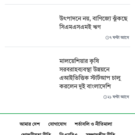
উৎপাদনে নয়, বাণিজ্যে ঝুঁকছে
সিএমএসএমই ঋণ
৭ ঘণ্টা আগে
মালয়েশিয়ার কৃষি
সরবরাহব্যবস্থা উন্নয়নে
এআইভিত্তিক স্টার্টআপ চালু
করলেন দুই বাংলাদেশি
২১ ঘণ্টা আগে
আমার দেশ
যোগাযোগ
শর্তাবলি ও নীতিমালা
গোপনীয়তা নীতি
ডিএমসিএ
সম্পাদকীয় নীতি