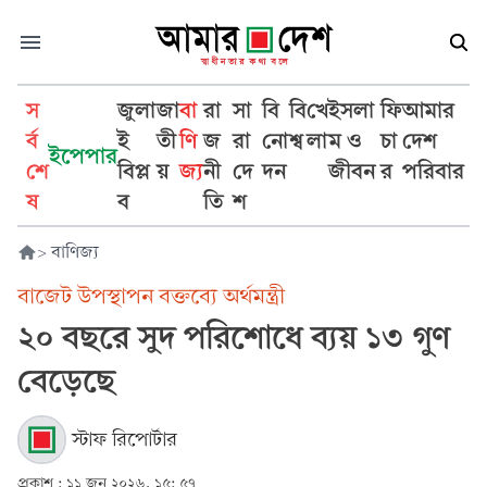
স
জুলা
জা
বা
রা
সা
বি
বি
খে
ইসলা
ফি
আমার
র্ব
ই
তী
ণি
জ
রা
নো
শ্ব
লা
ম ও
চা
দেশ
ইপেপার
শে
বিপ্ল
য়
জ্য
নী
দে
দন
জীবন
র
পরিবার
ষ
ব
তি
শ
>
বাণিজ্য
বাজেট উপস্থাপন বক্তব্যে অর্থমন্ত্রী
২০ বছরে সুদ পরিশোধে ব্যয় ১৩ গুণ
বেড়েছে
স্টাফ রিপোর্টার
প্রকাশ :
১১ জুন ২০২৬, ১৫: ৫৭