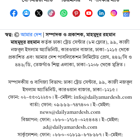
স্বত্ব: ©️
আমার দেশ
| সম্পাদক ও প্রকাশক, মাহমুদুর রহমান
মাহমুদুর রহমান
কর্তৃক ঢাকা ট্রেড সেন্টার (৮ম ফ্লোর), ৯৯, কাজী
নজরুল ইসলাম অ্যাভিনিউ, কারওয়ান বাজার, ঢাকা-১২১৫ থেকে
প্রকাশিত এবং আমার দেশ পাবলিকেশন লিমিটেড প্রেস, ৪৪৬/সি ও
৪৪৬/ডি, তেজগাঁও শিল্প এলাকা, ঢাকা-১২০৮ থেকে মুদ্রিত।
সম্পাদকীয় ও বাণিজ্য বিভাগ: ঢাকা ট্রেড সেন্টার, ৯৯, কাজী নজরুল
ইসলাম অ্যাভিনিউ, কারওয়ান বাজার, ঢাকা-১২১৫।
ফোন: ০২-৫৫০১২২৫০। ই-মেইল: info@dailyamardesh.com
বার্তা: ফোন: ০৯৬৬৬-৭৪৭৪০০। ই-মেইল:
news@dailyamardesh.com
বিজ্ঞাপন: ফোন: +৮৮০-১৭১৫-০২৫৪৩৪ । ই-মেইল:
ad@dailyamardesh.com
সার্কুলেশন: ফোন: +৮৮০-০১৮১৯-৮৭৮৬৮৭ । ই-মেইল: