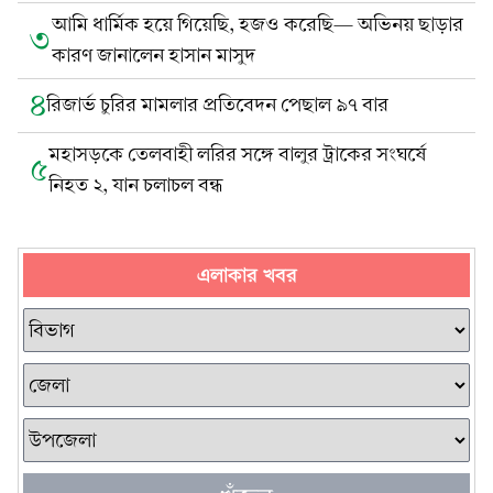
আমি ধার্মিক হয়ে গিয়েছি, হজও করেছি— অভিনয় ছাড়ার
৩
কারণ জানালেন হাসান মাসুদ
৪
রিজার্ভ চুরির মামলার প্রতিবেদন পেছাল ৯৭ বার
মহাসড়কে তেলবাহী লরির সঙ্গে বালুর ট্রাকের সংঘর্ষে
৫
নিহত ২, যান চলাচল বন্ধ
এলাকার খবর