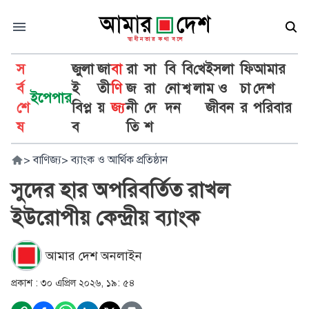
স
জুলা
জা
বা
রা
সা
বি
বি
খে
ইসলা
ফি
আমার
র্ব
ই
তী
ণি
জ
রা
নো
শ্ব
লা
ম ও
চা
দেশ
ইপেপার
শে
বিপ্ল
য়
জ্য
নী
দে
দন
জীবন
র
পরিবার
ষ
ব
তি
শ
>
বাণিজ্য
>
ব্যাংক ও আর্থিক প্রতিষ্ঠান
সুদের হার অপরিবর্তিত রাখল
ইউরোপীয় কেন্দ্রীয় ব্যাংক
আমার দেশ অনলাইন
প্রকাশ :
৩০ এপ্রিল ২০২৬, ১৯: ৫৪