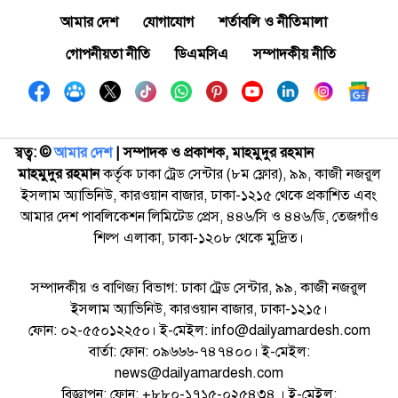
আমার দেশ
যোগাযোগ
শর্তাবলি ও নীতিমালা
গোপনীয়তা নীতি
ডিএমসিএ
সম্পাদকীয় নীতি
স্বত্ব: ©️
আমার দেশ
| সম্পাদক ও প্রকাশক, মাহমুদুর রহমান
মাহমুদুর রহমান
কর্তৃক ঢাকা ট্রেড সেন্টার (৮ম ফ্লোর), ৯৯, কাজী নজরুল
ইসলাম অ্যাভিনিউ, কারওয়ান বাজার, ঢাকা-১২১৫ থেকে প্রকাশিত এবং
আমার দেশ পাবলিকেশন লিমিটেড প্রেস, ৪৪৬/সি ও ৪৪৬/ডি, তেজগাঁও
শিল্প এলাকা, ঢাকা-১২০৮ থেকে মুদ্রিত।
সম্পাদকীয় ও বাণিজ্য বিভাগ: ঢাকা ট্রেড সেন্টার, ৯৯, কাজী নজরুল
ইসলাম অ্যাভিনিউ, কারওয়ান বাজার, ঢাকা-১২১৫।
ফোন: ০২-৫৫০১২২৫০। ই-মেইল: info@dailyamardesh.com
বার্তা: ফোন: ০৯৬৬৬-৭৪৭৪০০। ই-মেইল:
news@dailyamardesh.com
বিজ্ঞাপন: ফোন: +৮৮০-১৭১৫-০২৫৪৩৪ । ই-মেইল: