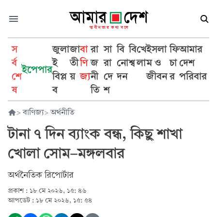
স
জুলা
জা
বা
রা
সা
বি
বি
খে
ইসলা
ফি
আমার
র্ব
ই
তী
ণি
জ
রা
নো
শ্ব
লা
ম ও
চা
দেশ
ইপেপার
শে
বিপ্ল
য়
জ্য
নী
দে
দন
জীবন
র
পরিবার
ষ
ব
তি
শ
>
বাণিজ্য
>
অর্থনীতি
টানা ৭ দিন ব্যাংক বন্ধ, কিছু শাখা
খোলা সোম–মঙ্গলবার
অর্থনৈতিক রিপোর্টার
প্রকাশ :
১৮ মে ২০২৬, ১৫: ৪৬
আপডেট :
১৮ মে ২০২৬, ১৫: ৫৪