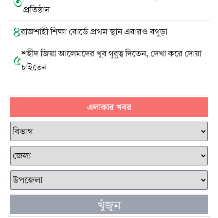
৩
প্রতিষ্ঠান
৪
রাজশাহী শিক্ষা বোর্ডে প্রথম স্থান এবারও বগুড়া
শহীদ জিয়া আলেমদের খুব গুরুত্ব দিতেন, দেখা করে দোয়া
৫
চাইতেন
এলাকার খবর
খুঁজুন