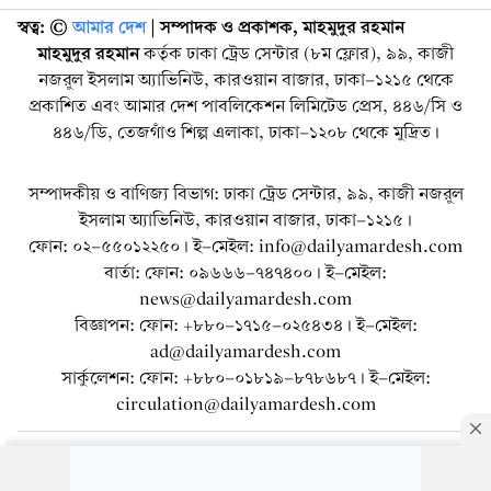
স্বত্ব: ©️
আমার দেশ
| সম্পাদক ও প্রকাশক, মাহমুদুর রহমান
মাহমুদুর রহমান
কর্তৃক ঢাকা ট্রেড সেন্টার (৮ম ফ্লোর), ৯৯, কাজী
নজরুল ইসলাম অ্যাভিনিউ, কারওয়ান বাজার, ঢাকা-১২১৫ থেকে
প্রকাশিত এবং আমার দেশ পাবলিকেশন লিমিটেড প্রেস, ৪৪৬/সি ও
৪৪৬/ডি, তেজগাঁও শিল্প এলাকা, ঢাকা-১২০৮ থেকে মুদ্রিত।
সম্পাদকীয় ও বাণিজ্য বিভাগ: ঢাকা ট্রেড সেন্টার, ৯৯, কাজী নজরুল
ইসলাম অ্যাভিনিউ, কারওয়ান বাজার, ঢাকা-১২১৫।
ফোন: ০২-৫৫০১২২৫০। ই-মেইল: info@dailyamardesh.com
বার্তা: ফোন: ০৯৬৬৬-৭৪৭৪০০। ই-মেইল:
news@dailyamardesh.com
বিজ্ঞাপন: ফোন: +৮৮০-১৭১৫-০২৫৪৩৪ । ই-মেইল:
ad@dailyamardesh.com
সার্কুলেশন: ফোন: +৮৮০-০১৮১৯-৮৭৮৬৮৭ । ই-মেইল:
circulation@dailyamardesh.com
ওয়েব মেইল
কনভার্টার
আর্কাইভ
বিজ্ঞাপন
সাইটম্যাপ