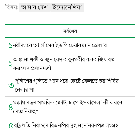
বিষয়:
আমার দেশ
ইন্দোনেশিয়া
সর্বশেষ
১
নবীনগরে আ.লীগের ইউপি চেয়ারম্যান গ্রেপ্তার
আল্লামা শফী ও জুনায়েদ বাবুনগরীর কবর জিয়ারত
২
করলেন প্রধানমন্ত্রী
পুলিশের গুলিতে পচন ধরে কেটে ফেলতে হয় শিবির
৩
নেতার পা
মক্কায় নতুন সামরিক জোট, চাপে ইসরায়েল! কী করবে
৪
নেতানিয়াহু?
৫
রাষ্ট্রপতি নির্বাচনে বিএনপির দুই মনোনয়নপত্র সংগ্রহ