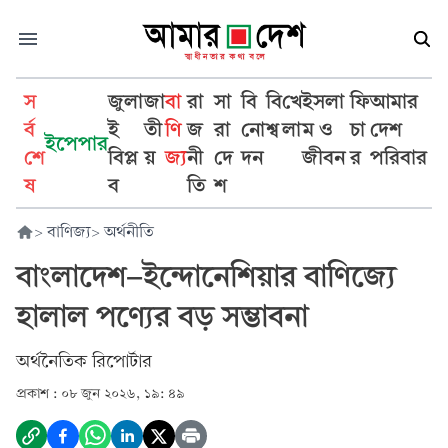
স
জুলা
জা
বা
রা
সা
বি
বি
খে
ইসলা
ফি
আমার
র্ব
ই
তী
ণি
জ
রা
নো
শ্ব
লা
ম ও
চা
দেশ
ইপেপার
শে
বিপ্ল
য়
জ্য
নী
দে
দন
জীবন
র
পরিবার
ষ
ব
তি
শ
>
বাণিজ্য
>
অর্থনীতি
বাংলাদেশ-ইন্দোনেশিয়ার বাণিজ্যে
হালাল পণ্যের বড় সম্ভাবনা
অর্থনৈতিক রিপোর্টার
প্রকাশ :
০৮ জুন ২০২৬, ১৯: ৪৯