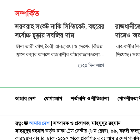
সম্পর্কিত
সরবরাহ সংকট নাকি সিন্ডিকেট, বছরের
রাজধানীতে
সর্বোচ্চ চূড়ায় সবজির দাম
দামেও অস্বস
টানা ভারী বর্ষণ, বৈরী আবহাওয়া ও দেশের বিভিন্ন
রাজধানীর নিত
স্থানে বন্যার কারণে রাজধানীর কাঁচাবাজারগুলোয়
দিয়েছে। সপ্ত
নিত্যপণ্যের দামে অস্থিরতা দেখা দিয়েছে। সপ্তাহের
মুরগির দাম
২০ দিন আগে
ব্যবধানে চালের বাজার স্থিতিশীল থাকলেও সবজি,
বেড়েছে। সেই 
মাছ, মুরগি এবং ডিমের দাম ঊর্ধ্বমুখী। এতে
সংকটের অজু
বিপাকে পড়েছেন সাধারণ ক্রেতারা। সরবরাহ
বাজারেও দেখা
সংকটের অজুহাতে প্রায় প্
আমার দেশ
যোগাযোগ
শর্তাবলি ও নীতিমালা
গোপনীয়তা 
স্বত্ব: ©️
আমার দেশ
| সম্পাদক ও প্রকাশক, মাহমুদুর রহমান
মাহমুদুর রহমান
কর্তৃক ঢাকা ট্রেড সেন্টার (৮ম ফ্লোর), ৯৯, কাজী নজ
কারওয়ান বাজার, ঢাকা-১২১৫ থেকে প্রকাশিত এবং আমার দেশ পাবলিক