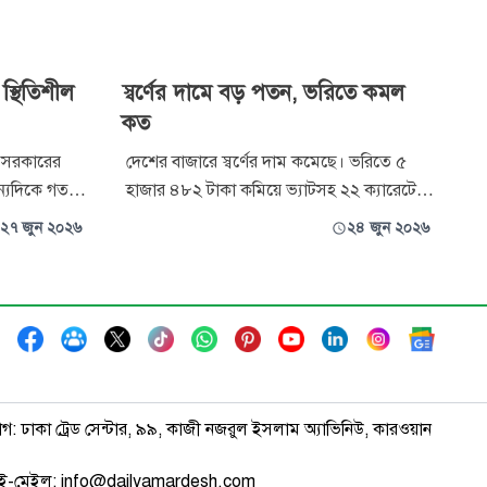
্থিতিশীল
স্বর্ণের দামে বড় পতন, ভরিতে কমল
কত
 সরকারের
দেশের বাজারে স্বর্ণের দাম কমেছে। ভরিতে ৫
ন্যদিকে গত
হাজার ৪৮২ টাকা কমিয়ে ভ্যাটসহ ২২ ক্যারেটের
দপুর অঞ্চলের
এক ভরি স্বর্ণের দাম ২ লাখ ২৫ হাজার ২৯০ টাকা
২৭ জুন ২০২৬
২৪ জুন ২০২৬
ীতে
নির্ধারণ করা হয়েছে।
া ভোজ্যতেলের
াগ: ঢাকা ট্রেড সেন্টার, ৯৯, কাজী নজরুল ইসলাম অ্যাভিনিউ, কারওয়ান
ই-মেইল: info@dailyamardesh.com