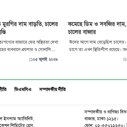
 মুরগির দাম বাড়তি, চালের
কমেছে ডিম ও সবজির দাম, স
্তি
চালের বাজার
্যপণ্যের বাজারে ফের অস্থিরতা দেখা
ঈদের আগে দাম বেড়েছিল চালের।
াহের ব্যবধানে ব্রয়লার ও সোনালি
চাপে তা এখন স্থিতিশীল রয়েছে। অ
 কেজিতে ২০ থেকে ৩০ টাকা
সপ্তাহের তুলনায় সবজি, ডিম ও ফরি
০৫ জুলাই ২০২৬
সঙ্গে বর্ষার প্রভাব এবং সরবরাহ
পেঁয়াজের দাম আরো কমেছে। বিপর
হাতে শাক-সবজি ও চালের
সানফ্লাওয়ার, রাইসব্র্যান্ড ও সরিষ
 দিয়েছে অস্বস্তি।
দাম বেড়েছে।
নীতি
ডিএমসিএ
সম্পাদকীয় নীতি
সম্পাদকীয় ও বাণিজ্য বিভ
রুল ইসলাম অ্যাভিনিউ,
বাজার, ঢাকা-১২১৫।
েশন লিমিটেড প্রেস,
ফোন: ০২-৫৫০১২২৫০। 