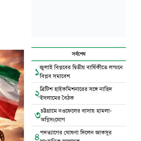
সর্বশেষ
জুলাই বিপ্লবের দ্বিতীয় বার্ষিকীতে লন্ডনে
১
বিপ্লব সমাবেশ
ব্রিটিশ হাইকমিশনারের সঙ্গে নাহিদ
২
ইসলামের বৈঠক
চট্টগ্রামে নওফেলের বাসায় হামলা-
৩
অগ্নিসংযোগ
পদত্যাগের ঘোষণা দিলেন জাকসুর
৪