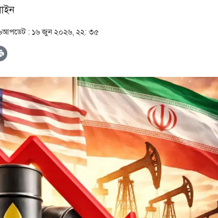
াইন
৬
আপডেট :
১৬ জুন ২০২৬, ২২: ৩৫