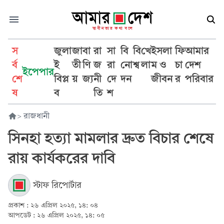
স
জুলা
জা
বা
রা
সা
বি
বি
খে
ইসলা
ফি
আমার
র্ব
ই
তী
ণি
জ
রা
নো
শ্ব
লা
ম ও
চা
দেশ
ইপেপার
শে
বিপ্ল
য়
জ্য
নী
দে
দন
জীবন
র
পরিবার
ষ
ব
তি
শ
>
রাজধানী
সিনহা হত্যা মামলার দ্রুত বিচার শেষে
রায় কার্যকরের দাবি
স্টাফ রিপোর্টার
প্রকাশ :
২৬ এপ্রিল ২০২৫, ১৪: ০৪
আপডেট :
২৬ এপ্রিল ২০২৫, ১৪: ০৫