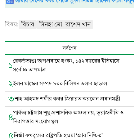
আমার দেশের খবর পেতে গুগল নিউজ চ্যানেল ফলো করুন
বিষয়:
বিচার
সিনহা মো. রাশেদ খান
সর্বশেষ
রেকর্ডভাঙা তাপপ্রবাহে হংকং, ১৪২ বছরের ইতিহাসে
১
সর্বোচ্চ তাপমাত্রা
২
ইলন মাস্কের সম্পদ ৮০০ বিলিয়ন ডলার ছাড়াল
৩
শাহ আহমদ শফীর কবর জিয়ারত করলেন প্রধানমন্ত্রী
পার্বত্য চট্টগ্রাম শুধু প্রশাসনিক অঞ্চল নয়, ভূরাজনীতি ও
৪
নিরাপত্তার সংযোগস্থল
৫
মির্জা ফখরুলের রাষ্ট্রপতি হওয়া ‘প্রায় নিশ্চিত’