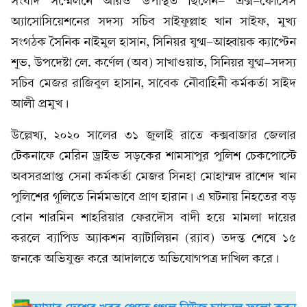
সংবাদ সম্মেলনে আরও উপস্থিত ছিলেন- এক্স-ফোর্সেস
অ্যাসোসিয়েশনের সদস্য সচিব সাইফুল্লাহ খান সাইফ, মুখ্য
সংগঠক সৈনিক নাইমুল হাসান, সিনিয়র যুগ্ম-আহ্বায়ক ক্যাপ্টেন
শুভ, উপদেষ্টা লে. কর্ণেল (অব) সাখাওয়াত, সিনিয়র যুগ্ম-সদস্য
সচিব মেজর রাজিবুল হাসান, সাবেক নৌবাহিনী কর্মকর্তা সাইদ
আলী প্রমুখ।
উল্লেখ্য, ২০২০ সালের ৩১ জুলাই রাতে কক্সবাজার জেলার
টেকনাফে মেরিন ড্রাইভ সড়কের শামসাপুর পুলিশ চেকপোস্টে
অবসরপ্রাপ্ত সেনা কর্মকর্তা মেজর সিনহা মোহাম্মদ রাশেদ খান
পুলিশের গুলিতে নির্মমভাবে প্রাণ হারান। এ ঘটনায় নিহতের বড়
বোন শারমিন শাহরিয়ার ফেরদৌস বাদী হয়ে মামলা দায়ের
করলে ব্যাপিড অ্যাকশন ব্যাটালিয়ন (র‍্যাব) তদন্ত শেষে ১৫
জনকে অভিযুক্ত করে আদালতে অভিযোগপত্র দাখিল করে।