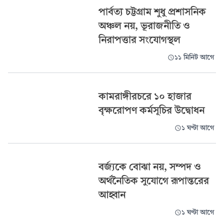
পার্বত্য চট্টগ্রাম শুধু প্রশাসনিক
অঞ্চল নয়, ভূরাজনীতি ও
নিরাপত্তার সংযোগস্থল
১১ মিনিট আগে
কামরাঙ্গীরচরে ১০ হাজার
বৃক্ষরোপণ কর্মসূচির উদ্বোধন
১ ঘণ্টা আগে
বর্জ্যকে বোঝা নয়, সম্পদ ও
অর্থনৈতিক সুযোগে রূপান্তরের
আহ্বান
১ ঘণ্টা আগে