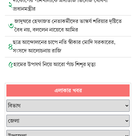
দাকোপের পানখালীকে এসডিজি ভিলেজ ঘোষণা
২
প্রধানমন্ত্রীর
জাদুঘরে হেফাজত নেতাকর্মীদের ভাস্কর্য শরিয়ার দৃষ্টিতে
৩
বৈধ নয়, বললেন নায়েবে আমির
ছাত্র আন্দোলনের চাপে নতি স্বীকার মোদি সরকারের,
৪
সংসদে আলোচনায় রাজি
৫
হামের উপসর্গ নিয়ে আরো পাঁচ শিশুর মৃত্যু
এলাকার খবর