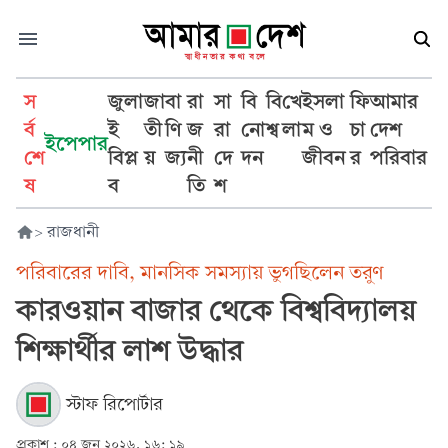
স
জুলা
জা
বা
রা
সা
বি
বি
খে
ইসলা
ফি
আমার
র্ব
ই
তী
ণি
জ
রা
নো
শ্ব
লা
ম ও
চা
দেশ
ইপেপার
শে
বিপ্ল
য়
জ্য
নী
দে
দন
জীবন
র
পরিবার
ষ
ব
তি
শ
>
রাজধানী
পরিবারের দাবি, মানসিক সমস্যায় ভুগছিলেন তরুণ
কারওয়ান বাজার থেকে বিশ্ববিদ্যালয়
শিক্ষার্থীর লাশ উদ্ধার
স্টাফ রিপোর্টার
প্রকাশ :
০৪ জুন ২০২৬, ১৬: ১৯