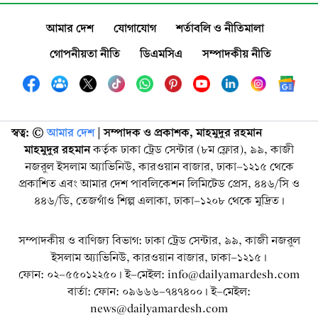
আমার দেশ
যোগাযোগ
শর্তাবলি ও নীতিমালা
গোপনীয়তা নীতি
ডিএমসিএ
সম্পাদকীয় নীতি
স্বত্ব: ©️
আমার দেশ
| সম্পাদক ও প্রকাশক, মাহমুদুর রহমান
মাহমুদুর রহমান
কর্তৃক ঢাকা ট্রেড সেন্টার (৮ম ফ্লোর), ৯৯, কাজী
নজরুল ইসলাম অ্যাভিনিউ, কারওয়ান বাজার, ঢাকা-১২১৫ থেকে
প্রকাশিত এবং আমার দেশ পাবলিকেশন লিমিটেড প্রেস, ৪৪৬/সি ও
৪৪৬/ডি, তেজগাঁও শিল্প এলাকা, ঢাকা-১২০৮ থেকে মুদ্রিত।
সম্পাদকীয় ও বাণিজ্য বিভাগ: ঢাকা ট্রেড সেন্টার, ৯৯, কাজী নজরুল
ইসলাম অ্যাভিনিউ, কারওয়ান বাজার, ঢাকা-১২১৫।
ফোন: ০২-৫৫০১২২৫০। ই-মেইল: info@dailyamardesh.com
বার্তা: ফোন: ০৯৬৬৬-৭৪৭৪০০। ই-মেইল:
news@dailyamardesh.com