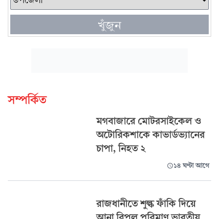
খুঁজুন
সম্পর্কিত
মগবাজারে মোটরসাইকেল ও
অটোরিকশাকে কাভার্ডভ্যানের
চাপা, নিহত ২
১৪ ঘণ্টা আগে
রাজধানীতে শুল্ক ফাঁকি দিয়ে
আনা বিপুল পরিমাণ ভারতীয়