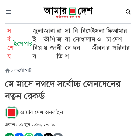
স
জুলা
জা
বা
রা
সা
বি
বি
খে
ইসলা
ফি
আমার
র্ব
ই
তী
ণি
জ
রা
নো
শ্ব
লা
ম ও
চা
দেশ
ইপেপার
শে
বিপ্ল
য়
জ্য
নী
দে
দন
জীবন
র
পরিবার
ষ
ব
তি
শ
>
কর্পোরেট
মে মাসে নগদে সর্বোচ্চ লেনদেনের
নতুন রেকর্ড
আমার দেশ অনলাইন
প্রকাশ :
০১ জুন ২০২৬, ১৮: ৫০