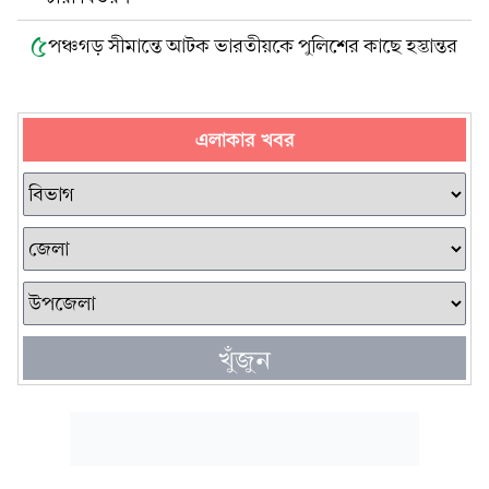
৫
পঞ্চগড় সীমান্তে আটক ভারতীয়কে পুলিশের কাছে হস্তান্তর
এলাকার খবর
খুঁজুন