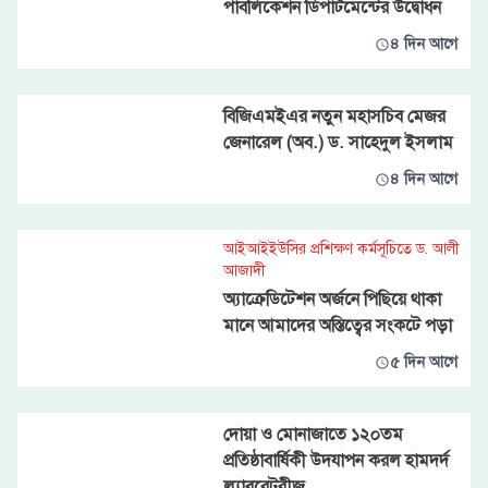
পাবলিকেশন ডিপার্টমেন্টের উদ্বোধন
৪ দিন আগে
বিজিএমইএর নতুন মহাসচিব মেজর
জেনারেল (অব.) ড. সাহেদুল ইসলাম
৪ দিন আগে
আইআইইউসির প্রশিক্ষণ কর্মসূচিতে ড. আলী
আজাদী
অ্যাক্রেডিটেশন অর্জনে পিছিয়ে থাকা
মানে আমাদের অস্তিত্বের সংকটে পড়া
৫ দিন আগে
দোয়া ও মোনাজাতে ১২০তম
প্রতিষ্ঠাবার্ষিকী উদযাপন করল হামদর্দ
ল্যাবরেটরীজ