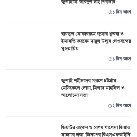
জুলাইয়ে: আবদুল হাই শিকদার
১ দিন আগে
বায়তুল মোকাররমে জুমার খুতবা ও
ইমামতি করবেন দারুল উলুম দেওবন্দের
মুহতামিম
১ দিন আগে
জুলাই শহীদদের স্মরণে চট্টগ্রাম
মেডিকেলে দোয়া, মিলাদ মাহফিল ও
আলোচনা সভা
২ দিন আগে
জিয়াউর রহমান ও বেগম খালেদা জিয়ার
মাজারে শ্রদ্ধা, জিসপের বিএসএফআইসি