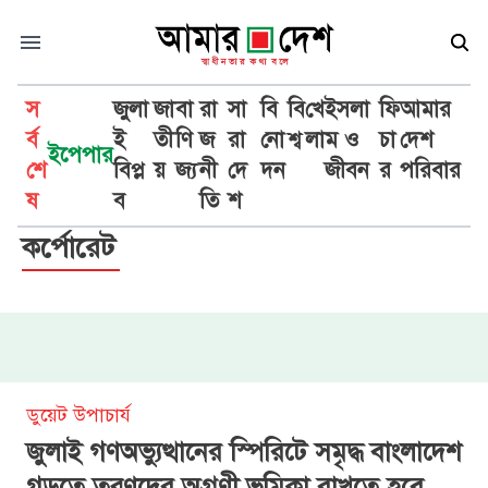
স
জুলা
জা
বা
রা
সা
বি
বি
খে
ইসলা
ফি
আমার
র্ব
ই
তী
ণি
জ
রা
নো
শ্ব
লা
ম ও
চা
দেশ
ইপেপার
শে
বিপ্ল
য়
জ্য
নী
দে
দন
জীবন
র
পরিবার
ষ
ব
তি
শ
কর্পোরেট
ডুয়েট উপাচার্য
জুলাই গণঅভ্যুত্থানের স্পিরিটে সমৃদ্ধ বাংলাদেশ
গড়তে তরুণদের অগ্রণী ভূমিকা রাখতে হবে