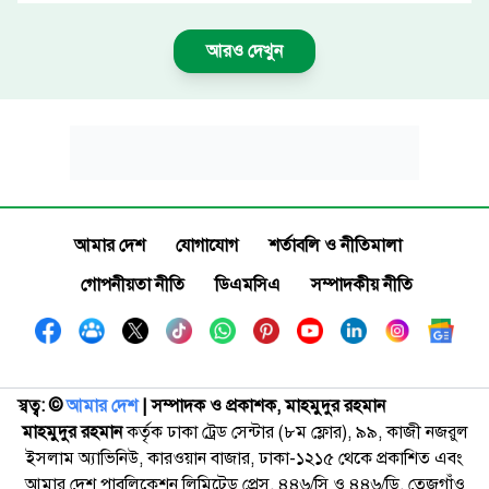
আরও দেখুন
আমার দেশ
যোগাযোগ
শর্তাবলি ও নীতিমালা
গোপনীয়তা নীতি
ডিএমসিএ
সম্পাদকীয় নীতি
স্বত্ব: ©️
আমার দেশ
| সম্পাদক ও প্রকাশক, মাহমুদুর রহমান
মাহমুদুর রহমান
কর্তৃক ঢাকা ট্রেড সেন্টার (৮ম ফ্লোর), ৯৯, কাজী নজরুল
ইসলাম অ্যাভিনিউ, কারওয়ান বাজার, ঢাকা-১২১৫ থেকে প্রকাশিত এবং
আমার দেশ পাবলিকেশন লিমিটেড প্রেস, ৪৪৬/সি ও ৪৪৬/ডি, তেজগাঁও