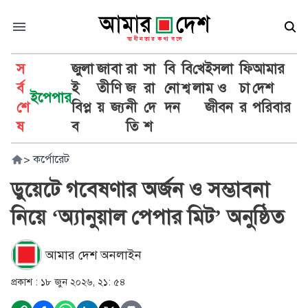
স
জুলা
জা
বা
রা
সা
বি
বি
খে
ইসলা
ফি
আমার
র্ব
ই
তী
ণি
জ
রা
নো
শ্ব
লা
ম ও
চা
দেশ
ইপেপার
শে
বিপ্ল
য়
জ্য
নী
দে
দন
জীবন
র
পরিবার
ষ
ব
তি
শ
>
কর্পোরেট
ডুয়েটে গবেষণার অর্জন ও সম্ভাবনা
নিয়ে ‘অ্যানুয়াল পেপার মিট’ অনুষ্ঠিত
আমার দেশ অনলাইন
প্রকাশ :
১৮ জুন ২০২৬, ২১: ৫৪