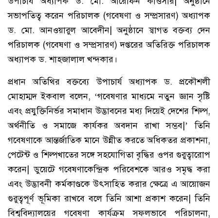
উপাচার্য অধ্যাপক ড. মো. আরেফিন কাওসার| অনুষ্ঠানে
সভাপতিত্ব করেন পরিচালক (গবেষণা ও সম্প্রসারণ) অধ্যাপক
ড. মো. আনওয়ারুল আবেদীন| অনুষ্ঠানে স্বাগত বক্তব্য দেন
পরিচালক (গবেষণা ও সম্প্রসারণ) দপ্তরের অতিরিক্ত পরিচালক
অধ্যাপক ড. শাহজালাল খন্দকার।
প্রধান অতিথির বক্তব্যে উপাচার্য অধ্যাপক ড. প্রকৌশলী
মোহাম্মদ ইকবাল বলেন, ‘গবেষণার মাধ্যমে নতুন জ্ঞান সৃষ্টি
এবং প্রযুক্তিনির্ভর সমাধান উদ্ভাবনের মধ্য দিয়েই দেশের শিল্প,
অর্থনীতি ও সমাজে কার্যকর অবদান রাখা সম্ভব|’ তিনি
গবেষণাকে আন্তর্জাতিক মানে উন্নীত করতে অধিকতর প্রকাশনা,
পেটেন্ট ও শিল্পখাতের সঙ্গে সহযোগিতা বৃদ্ধির ওপর গুরুত্বারোপ
করেন| ডুয়েটে গবেষণাকেন্দ্রিক পরিবেশকে আরও সমৃদ্ধ করা
এবং উদ্ভাবনী কর্মকাণ্ডকে উৎসাহিত করার ক্ষেত্রে এ আয়োজন
গুরুত্বপূর্ণ ভূমিকা রাখবে বলে তিনি আশা প্রকাশ করেন| তিনি
বিশ্ববিদ্যালয়ের গবেষণা কার্যক্রম সফলভাবে পরিচালনা,