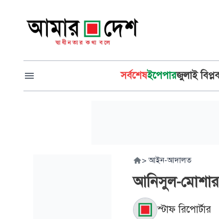
সর্বশেষ
ইপেপার
জুলাই বিপ্ল
>
আইন-আদালত
আনিসুল-মোশারর
স্টাফ রিপোর্টার