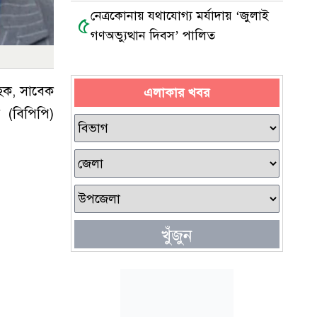
সাংবাদিককে মারধর
নেত্রকোনায় যথাযোগ্য মর্যাদায় ‘জুলাই
৫
গণঅভ্যুত্থান দিবস’ পালিত
 হক, সাবেক
এলাকার খবর
র (বিপিপি)
খুঁজুন