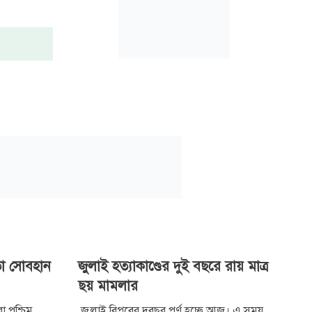
তা সোবহান
জুলাই হত্যাকাণ্ডের দুই বছরে রায় মাত্র
ছয় মামলার
া পশ্চিম
জুলাই বিপ্লবের দুবছর পূর্ণ হচ্ছে আজ। এ সময়