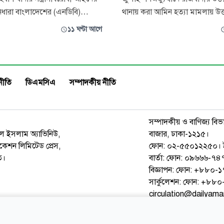
নধারা বাংলাদেশের (এনডিবি)
থানায় করা আমিন হত্যা মামলায় উত্
মোমেন মেহেদী ও তার স্ত্রী ভাইস
যুবলীগের সহসভাপতি ও ফরিদপুর 
১১ ঘণ্টা আগে
ান্তা ফারজানাসহ গ্রেপ্তার ছয়জনকে
মৎস্যজীবী লীগের আহ্বায়ক আব্দুস
়েছেন আদালত। বুধবার (৫
কাজীর ৫ দিনের রিমান্ড মঞ্জুর ক
ে ঢাকার মেট্রোপলিটন ম্যাজিস্ট্রেট
বুধবার (৫ আগস্ট) বিকেলে ঢাকা মে
ীনের আদালত এ আদেশ দেন। রাষ
ম্যাজিস্ট্রেট কামাল উদ্দীনের আদাল
নীতি
ডিএমসিএ
সম্পাদকীয় নীতি
এ
সম্পাদকীয় ও বাণিজ্য বিভ
রুল ইসলাম অ্যাভিনিউ,
বাজার, ঢাকা-১২১৫।
েশন লিমিটেড প্রেস,
ফোন: ০২-৫৫০১২২৫০। 
ত।
বার্তা: ফোন: ০৯৬৬৬-
বিজ্ঞাপন: ফোন: +৮৮০
সার্কুলেশন: ফোন: +৮
circulation@dailyam
ওয়েব মেইল
কনভার