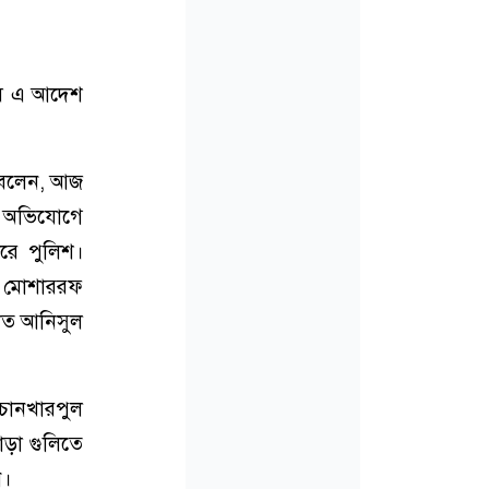
েষে এ আদেশ
 বলেন, আজ
র অভিযোগে
রে পুলিশ।
য় মোশাররফ
ালত আনিসুল
 চানখারপুল
োড়া গুলিতে
ন।