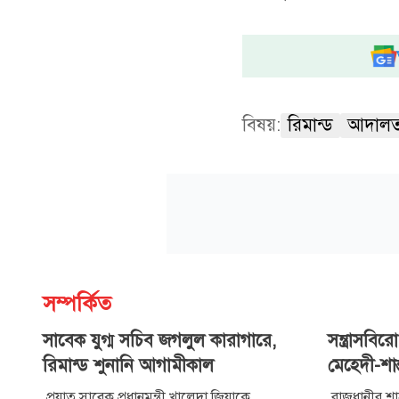
বিষয়:
রিমান্ড
আদাল
সম্পর্কিত
সাবেক যুগ্ম সচিব জগলুল কারাগারে,
সন্ত্রাসব
রিমান্ড শুনানি আগামীকাল
মেহেদী-শা
প্রয়াত সাবেক প্রধানমন্ত্রী খালেদা জিয়াকে
রাজধানীর শা