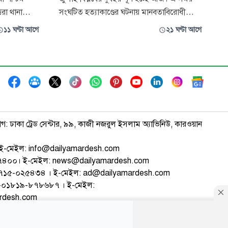
তরা থানা
সংঘটিত হত্যাকাণ্ডের ঘটনায় মানবতাবিরোধী
জেলা
অপরাধের বিচার চলছে আন্তর্জাতিক অপরাধ
১১ ঘণ্টা আগে
২১ ঘণ্টা আগে
 সোবহান
ট্রাইব্যুনালে। এ পর্যন্ত ছয় মামলার রায় ঘোষণা করা
রেছেন আদালত।
হয়েছে। এসব মামলায় গণঅভ্যুত্থানে ক্ষমতাচ্যুত
ট্রোপলিটন
হয়ে ভারতে পলাতক সাবেক প্রধানমন্ত্রী শেখ
ত শুনানি শেষে
হাসিনাসহ ১৬ জনকে মৃত্যুদণ্ডের আ
াগ: ঢাকা ট্রেড সেন্টার, ৯৯, কাজী নজরুল ইসলাম অ্যাভিনিউ, কারওয়ান
ই-মেইল: info@dailyamardesh.com
৭৪৭৪০০। ই-মেইল: news@dailyamardesh.com
-১৭১৫-০২৫৪৩৪ । ই-মেইল: ad@dailyamardesh.com
৮০-০১৮১৯-৮৭৮৬৮৭ । ই-মেইল:
ardesh.com
্টার
আর্কাইভ
বিজ্ঞাপন
সাইটম্যাপ