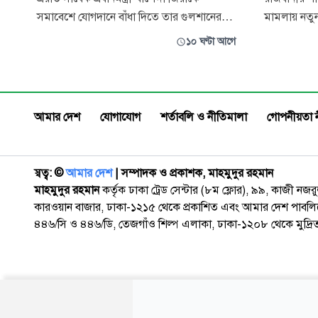
সমাবেশে যোগদানে বাঁধা দিতে তার গুলশানের
মামলায় নতু
বাসভবনে সামনে বালুভর্তি ট্রাক রেখে প্রতিবন্ধকতা
চেয়ারম্যান 
১০ ঘণ্টা আগে
ও হত্যাচেষ্টার অভিযোগে করা মামলায় সাবেক
চেয়ারম্যান শ
যুগ্ম সচিব সৈয়দ জগলুল পাশাকে কারাগারে
কারাগারে পাঠিয
পাঠানো হয়েছে। একই সাথে তদন্ত কর্মকর্তার করা
আগস্ট) বিকেল
১০ দিনের রিমান্ড আবেদনের ওপর আগামী
কামাল উদ্দ
আমার দেশ
যোগাযোগ
শর্তাবলি ও নীতিমালা
গোপনীয়তা 
স্বত্ব: ©️
আমার দেশ
| সম্পাদক ও প্রকাশক, মাহমুদুর রহমান
মাহমুদুর রহমান
কর্তৃক ঢাকা ট্রেড সেন্টার (৮ম ফ্লোর), ৯৯, কাজী নজ
কারওয়ান বাজার, ঢাকা-১২১৫ থেকে প্রকাশিত এবং আমার দেশ পাবলিক
৪৪৬/সি ও ৪৪৬/ডি, তেজগাঁও শিল্প এলাকা, ঢাকা-১২০৮ থেকে মুদ্রি