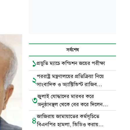
সর্বশেষ
১
প্রস্তুতি ম্যাচে কন্ডিশন জয়ের পরীক্ষা
পররাষ্ট্র মন্ত্রণালয়ের প্রতিক্রিয়া নিয়ে
২
সাংবাদিক ও অ্যাক্টিভিস্ট রাজিব
আহমদের বিশ্লেষণধর্মী পোস্ট
জুলাই যোদ্ধাদের মারধর করে
৩
অনুষ্ঠানস্থল থেকে বের করে দিলেন
বিএনপি নেতা-কর্মীরা
জাজিরায় জামায়াতের কর্মসূচিতে
৪
বিএনপির হামলা, ভিডিও করায়