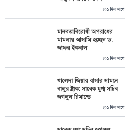
১ দিন আগে
মানবতাবিরোধী অপরাধের
মামলায় আসামি হচ্ছেন ড.
জাফর ইকবাল
১ দিন আগে
খালেদা জিয়ার বাসার সামনে
বালুর ট্রাক: সাবেক যুগ্ম সচিব
জগলুল রিমান্ডে
১ দিন আগে
সাবেক যুগ্ম সচিব জগলুল