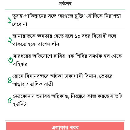
সর্বশেষ
তুরস্ক-পাকিস্তানের সঙ্গে ‘কাগুজে চুক্তি’ সৌদিকে নিরাপত্তা
১
দেবে না
জামায়াতকে ক্ষমতায় যেতে হলে ১০ বছর বিরোধী দলে
২
থাকতে হবে: রাশেদ খাঁন
মারধরের অভিযোগে ঢাবির এক শিবির সমর্থক হল থেকে
৩
বহিষ্কার
রোমে বিমানবন্দরে আটকা ঢাকাগামী বিমান, ভেতরে
৪
আড়াই শতাধিক যাত্রী
নেত্রকোনায় ভয়াবহ অগ্নিকাণ্ড, নিয়ন্ত্রণে কাজ করছে সাতটি
৫
ইউনিট
এলাকার খবর