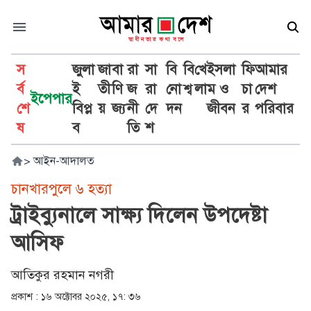
স
জুলা
জা
বা
রা
সা
বি
বি
খে
ইসলা
ফি
আমার
র্ব
ই
তী
ণি
জ
রা
নো
শ্ব
লা
ম ও
চা
দেশ
ইপেপার
শে
বিপ্ল
য়
জ্য
নী
দে
দন
জীবন
র
পরিবার
ষ
ব
তি
শ
>
আইন-আদালত
চানখারপুলে ৬ হত্যা
ট্রাইব্যুনালে সাক্ষ্য দিলেন উপদেষ্টা
আসিফ
আতিকুর রহমান নগরী
প্রকাশ :
১৬ অক্টোবর ২০২৫, ১৭: ৩৬