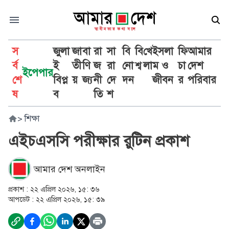
স
জুলা
জা
বা
রা
সা
বি
বি
খে
ইসলা
ফি
আমার
র্ব
ই
তী
ণি
জ
রা
নো
শ্ব
লা
ম ও
চা
দেশ
ইপেপার
শে
বিপ্ল
য়
জ্য
নী
দে
দন
জীবন
র
পরিবার
ষ
ব
তি
শ
>
শিক্ষা
এইচএসসি পরীক্ষার রুটিন প্রকাশ
আমার দেশ অনলাইন
প্রকাশ :
২২ এপ্রিল ২০২৬, ১৫: ৩৬
আপডেট :
২২ এপ্রিল ২০২৬, ১৫: ৩৯