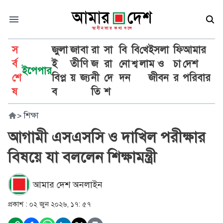
স
জুলা
জা
বা
রা
সা
বি
বি
খে
ইসলা
ফি
আমার
র্ব
ই
তী
ণি
জ
রা
নো
শ্ব
লা
ম ও
চা
দেশ
ইপেপার
শে
বিপ্ল
য়
জ্য
নী
দে
দন
জীবন
র
পরিবার
ষ
ব
তি
শ
>
শিক্ষা
আগামী এসএসসি ও দাখিল পরীক্ষার
বিষয়ে যা বললেন শিক্ষামন্ত্রী
আমার দেশ অনলাইন
প্রকাশ :
০২ জুন ২০২৬, ১৭: ৫৭