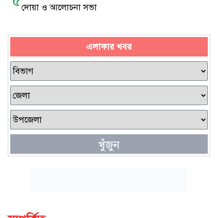
৫
দোয়া ও আলোচনা সভা
এলাকার খবর
খুঁজুন