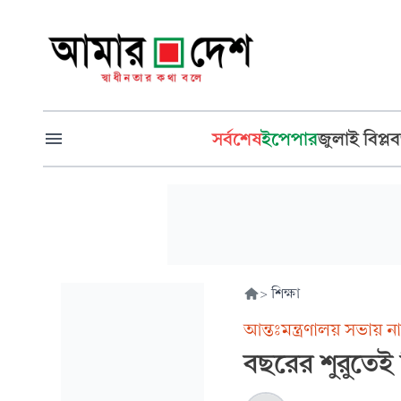
সর্বশেষ
ইপেপার
জুলাই বিপ্লব
>
শিক্ষা
আন্তঃমন্ত্রণালয় সভায় নান
বছরের শুরুতেই 