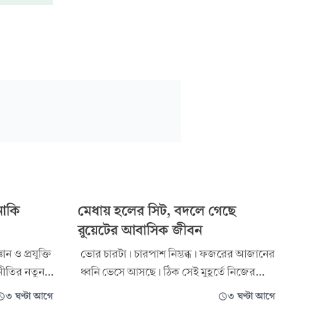
নাকি
মেধায় হলের সিট, বদলে গেছে
রুয়েটের আবাসিক জীবন
ন ও প্রযুক্তি
ভোর চারটা। চারপাশ নিস্তব্ধ। ফজরের আজানের
জনীতির নতুন
ধ্বনি ভেসে আসছে। ঠিক সেই মুহূর্তে নিজের
ক্রিয়
সামান্য কিছু জামাকাপড় আর বইখাতা ব্যাগে
৩ ঘণ্টা আগে
৩ ঘণ্টা আগে
 জাতীয়
গুছিয়ে হল ছাড়ছেন এক তরুণ। চোখে-মুখে