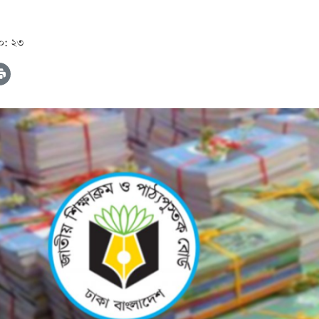
০: ২৩