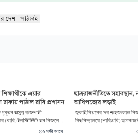
র দেশ
পাঠ্যবই
া শিক্ষার্থীকে এয়ার
ছাত্ররাজনীতিতে সহাবস্থান, 
ান্সে ঢাকায় পাঠাল রাবি প্রশাসন
আধিপত্যের লড়াই
কে গুরুতর অসুস্থ রাজশাহী
জুলাই বিপ্লবের পর শাহজালাল বিজ্ঞা
য়ের (রাবি) ইনস্টিটিউট অব বিজনেস
বিশ্ববিদ্যালয়ে (শাবিপ্রবি) ছাত্ররা
্রেশনের (আইবিএ) প্রথম বর্ষের
দৃশ্যপট তৈরি হয়। ক্যাম্পাসে এখন স
২ ঘণ্টা আগে
াহিদুল ইসলাম সায়মনকে উন্নত
ছাত্রদল, ছাত্রশিবির, ছাত্র ইউনিয়ন,