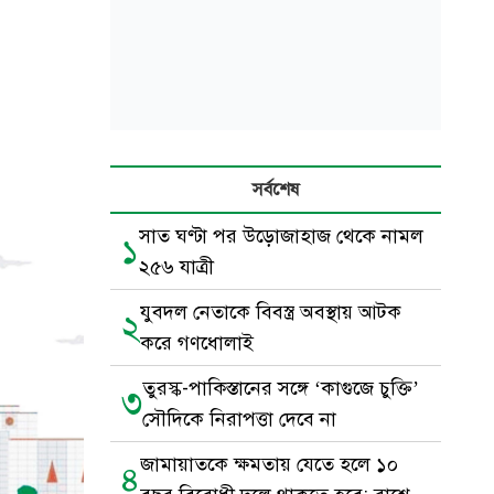
সর্বশেষ
সাত ঘণ্টা পর উড়োজাহাজ থেকে নামল
১
২৫৬ যাত্রী
যুবদল নেতাকে বিবস্ত্র অবস্থায় আটক
২
করে গণধোলাই
তুরস্ক-পাকিস্তানের সঙ্গে ‘কাগুজে চুক্তি’
৩
সৌদিকে নিরাপত্তা দেবে না
জামায়াতকে ক্ষমতায় যেতে হলে ১০
৪