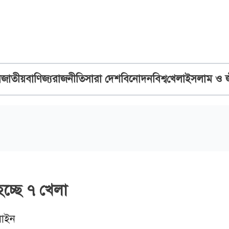
ব
জাতীয়
বাণিজ্য
রাজনীতি
সারা দেশ
বিনোদন
বিশ্ব
খেলা
ইসলাম ও 
 হচ্ছে ৭ খেলা
াইন