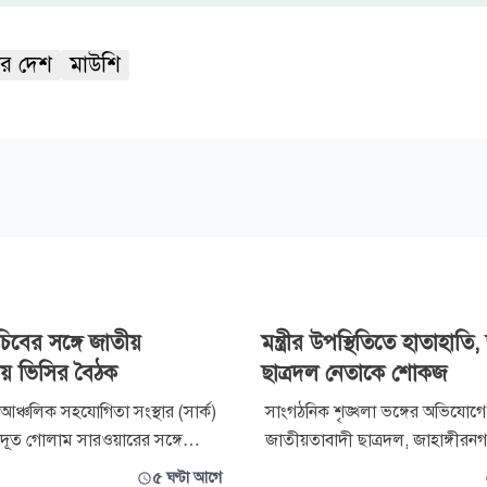
র দেশ
মাউশি
চিবের সঙ্গে জাতীয়
মন্ত্রীর উপস্থিতিতে হাতাহাতি,
ালয় ভিসির বৈঠক
ছাত্রদল নেতাকে শোকজ
 আঞ্চলিক সহযোগিতা সংস্থার (সার্ক)
সাংগঠনিক শৃঙ্খলা ভঙ্গের অভিযোগ
ট্রদূত গোলাম সারওয়ারের সঙ্গে
জাতীয়তাবাদী ছাত্রদল, জাহাঙ্গীরন
াৎ করেছেন জাতীয় বিশ্ববিদ্যালয়ের
বিশ্ববিদ্যালয় (জাবি) শাখার যুগ্ম আহ্
৫ ঘণ্টা আগে