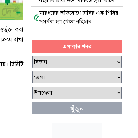
বছর বিরোধী দলে থাকতে হবে: রাশেদ
খাঁন
মারধরের অভিযোগে ঢাবির এক শিবির
৫
সমর্থক হল থেকে বহিষ্কার
্ভুক্ত করা
াক্রমে রাখা
এলাকার খবর
যায়। চিঠিটি
খুঁজুন