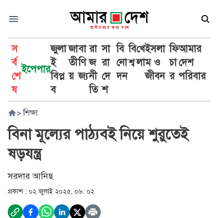
স
জুলা
জা
বা
রা
সা
বি
বি
খে
ইসলা
ফি
আমার
র্ব
ই
তী
ণি
জ
রা
নো
শ্ব
লা
ম ও
চা
দেশ
ইপেপার
শে
বিপ্ল
য়
জ্য
নী
দে
দন
জীবন
র
পরিবার
ষ
ব
তি
শ
>
শিক্ষা
বিনা মূল্যের পাঠ্যবই নিয়ে শুরুতেই
ষড়যন্ত্র
সরদার আনিছ
প্রকাশ :
০২ জুলাই ২০২৫, ০৬: ০২