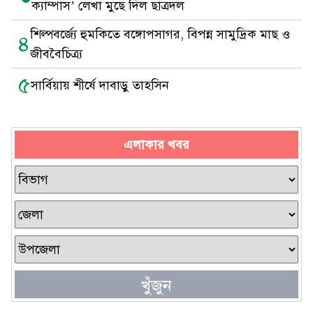
ক্যাম্পাস’ লেখা মুছে দিল ছাত্রদল
শিল্পবর্জ্যে হুমকিতে বঙ্গোপসাগর, বিপন্ন সামুদ্রিক মাছ ও
৪
জীববৈচিত্র্য
৫
সার্বিয়ায় শীর্ষে দাবাড়ু তাহসিন
এলাকার খবর
খুঁজুন