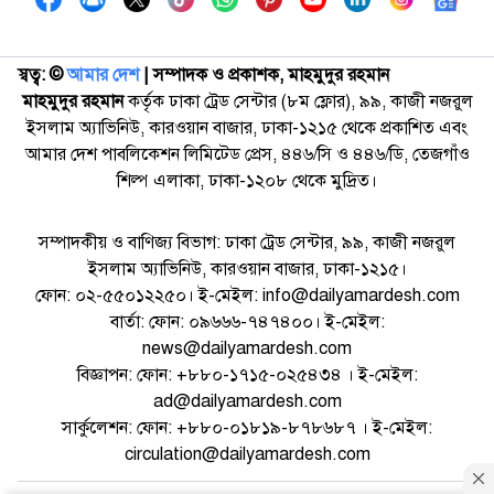
স্বত্ব: ©️
আমার দেশ
| সম্পাদক ও প্রকাশক, মাহমুদুর রহমান
মাহমুদুর রহমান
কর্তৃক ঢাকা ট্রেড সেন্টার (৮ম ফ্লোর), ৯৯, কাজী নজরুল
ইসলাম অ্যাভিনিউ, কারওয়ান বাজার, ঢাকা-১২১৫ থেকে প্রকাশিত এবং
আমার দেশ পাবলিকেশন লিমিটেড প্রেস, ৪৪৬/সি ও ৪৪৬/ডি, তেজগাঁও
শিল্প এলাকা, ঢাকা-১২০৮ থেকে মুদ্রিত।
সম্পাদকীয় ও বাণিজ্য বিভাগ: ঢাকা ট্রেড সেন্টার, ৯৯, কাজী নজরুল
ইসলাম অ্যাভিনিউ, কারওয়ান বাজার, ঢাকা-১২১৫।
ফোন: ০২-৫৫০১২২৫০। ই-মেইল: info@dailyamardesh.com
বার্তা: ফোন: ০৯৬৬৬-৭৪৭৪০০। ই-মেইল:
news@dailyamardesh.com
বিজ্ঞাপন: ফোন: +৮৮০-১৭১৫-০২৫৪৩৪ । ই-মেইল:
ad@dailyamardesh.com
সার্কুলেশন: ফোন: +৮৮০-০১৮১৯-৮৭৮৬৮৭ । ই-মেইল:
circulation@dailyamardesh.com