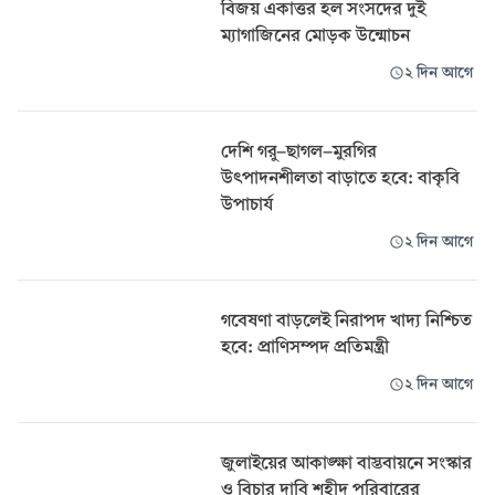
বিজয় একাত্তর হল সংসদের দুই
ম্যাগাজিনের মোড়ক উন্মোচন
২ দিন আগে
দেশি গরু-ছাগল-মুরগির
উৎপাদনশীলতা বাড়াতে হবে: বাকৃবি
উপাচার্য
২ দিন আগে
গবেষণা বাড়লেই নিরাপদ খাদ্য নিশ্চিত
হবে: প্রাণিসম্পদ প্রতিমন্ত্রী
২ দিন আগে
জুলাইয়ের আকাঙ্ক্ষা বাস্তবায়নে সংস্কার
ও বিচার দাবি শহীদ পরিবারের