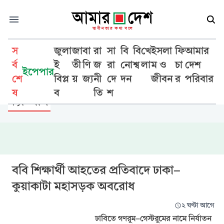
স
জুলা
জা
বা
রা
সা
বি
বি
খে
ইসলা
ফি
আমার
র্ব
ই
তী
ণি
জ
রা
নো
শ্ব
লা
ম ও
চা
দেশ
ইপেপার
শে
বিপ্ল
য়
জ্য
নী
দে
দন
জীবন
র
পরিবার
শিক্ষা
ষ
ব
তি
শ
ক্যাম্পাস
ববি শিক্ষার্থী আহতের প্রতিবাদে ঢাকা-
কুয়াকাটা মহাসড়ক অবরোধ
২ ঘণ্টা আগে
ঢাবিতে গণরুম-গেস্টরুমের নামে নির্যাতন