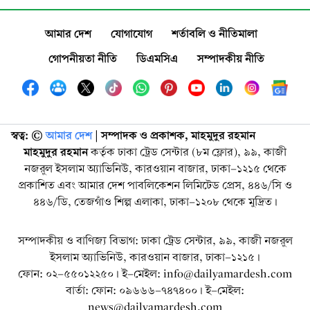
আমার দেশ
যোগাযোগ
শর্তাবলি ও নীতিমালা
গোপনীয়তা নীতি
ডিএমসিএ
সম্পাদকীয় নীতি
স্বত্ব: ©️
আমার দেশ
| সম্পাদক ও প্রকাশক, মাহমুদুর রহমান
মাহমুদুর রহমান
কর্তৃক ঢাকা ট্রেড সেন্টার (৮ম ফ্লোর), ৯৯, কাজী
নজরুল ইসলাম অ্যাভিনিউ, কারওয়ান বাজার, ঢাকা-১২১৫ থেকে
প্রকাশিত এবং আমার দেশ পাবলিকেশন লিমিটেড প্রেস, ৪৪৬/সি ও
৪৪৬/ডি, তেজগাঁও শিল্প এলাকা, ঢাকা-১২০৮ থেকে মুদ্রিত।
সম্পাদকীয় ও বাণিজ্য বিভাগ: ঢাকা ট্রেড সেন্টার, ৯৯, কাজী নজরুল
ইসলাম অ্যাভিনিউ, কারওয়ান বাজার, ঢাকা-১২১৫।
ফোন: ০২-৫৫০১২২৫০। ই-মেইল: info@dailyamardesh.com
বার্তা: ফোন: ০৯৬৬৬-৭৪৭৪০০। ই-মেইল:
news@dailyamardesh.com