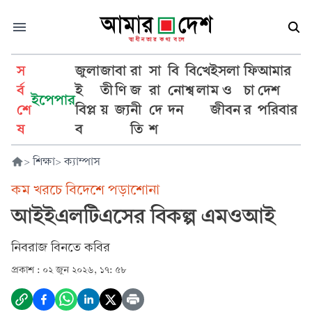
স
জুলা
জা
বা
রা
সা
বি
বি
খে
ইসলা
ফি
আমার
র্ব
ই
তী
ণি
জ
রা
নো
শ্ব
লা
ম ও
চা
দেশ
ইপেপার
শে
বিপ্ল
য়
জ্য
নী
দে
দন
জীবন
র
পরিবার
ষ
ব
তি
শ
>
শিক্ষা
>
ক্যাম্পাস
কম খরচে বিদেশে পড়াশোনা
আইইএলটিএসের বিকল্প এমওআই
নিবরাজ বিনতে কবির
প্রকাশ :
০২ জুন ২০২৬, ১৭: ৫৮