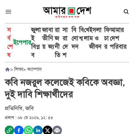
স
জুলা
জা
বা
রা
সা
বি
বি
খে
ইসলা
ফি
আমার
র্ব
ই
তী
ণি
জ
রা
নো
শ্ব
লা
ম ও
চা
দেশ
ইপেপার
শে
বিপ্ল
য়
জ্য
নী
দে
দন
জীবন
র
পরিবার
ষ
ব
তি
শ
>
শিক্ষা
>
ক্যাম্পাস
কবি নজরুল কলেজেই কবিকে অবজ্ঞা,
দুই দাবি শিক্ষার্থীদের
প্রতিনিধি, জবি
প্রকাশ :
০৮ মে ২০২৬, ১২: ৫৫