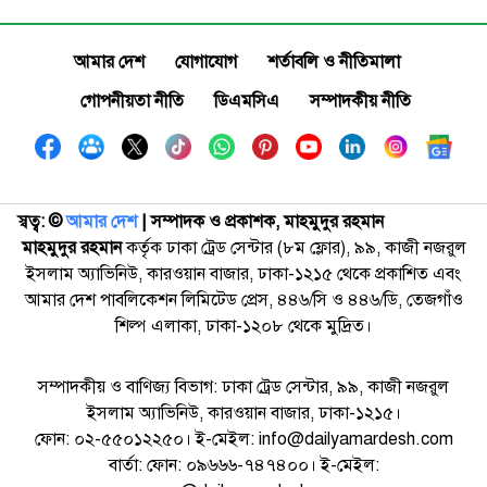
আমার দেশ
যোগাযোগ
শর্তাবলি ও নীতিমালা
গোপনীয়তা নীতি
ডিএমসিএ
সম্পাদকীয় নীতি
স্বত্ব: ©️
আমার দেশ
| সম্পাদক ও প্রকাশক, মাহমুদুর রহমান
মাহমুদুর রহমান
কর্তৃক ঢাকা ট্রেড সেন্টার (৮ম ফ্লোর), ৯৯, কাজী নজরুল
ইসলাম অ্যাভিনিউ, কারওয়ান বাজার, ঢাকা-১২১৫ থেকে প্রকাশিত এবং
আমার দেশ পাবলিকেশন লিমিটেড প্রেস, ৪৪৬/সি ও ৪৪৬/ডি, তেজগাঁও
শিল্প এলাকা, ঢাকা-১২০৮ থেকে মুদ্রিত।
সম্পাদকীয় ও বাণিজ্য বিভাগ: ঢাকা ট্রেড সেন্টার, ৯৯, কাজী নজরুল
ইসলাম অ্যাভিনিউ, কারওয়ান বাজার, ঢাকা-১২১৫।
ফোন: ০২-৫৫০১২২৫০। ই-মেইল: info@dailyamardesh.com
বার্তা: ফোন: ০৯৬৬৬-৭৪৭৪০০। ই-মেইল: