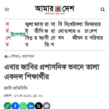
স
জুলা
জা
বা
রা
সা
বি
বি
খে
ইসলা
ফি
আমার
র্ব
ই
তী
ণি
জ
রা
নো
শ্ব
লা
ম ও
চা
দেশ
ইপেপার
শে
বিপ্ল
য়
জ্য
নী
দে
দন
জীবন
র
পরিবার
ষ
ব
তি
শ
>
শিক্ষা
>
ক্যাম্পাস
এবার জাবির প্রশাসনিক ভবনে তালা
একদল শিক্ষার্থীর
জাবি প্রতিনিধি
প্রকাশ :
১৭ মে ২০২৬, ১৩: ২০