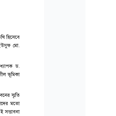
িথি হিসেবে
ইউসুফ মো.
অধ্যাপক ড.
শীল ভূমিকা
নের স্মৃতি
নাদের মতো
 সম্ভাবনা