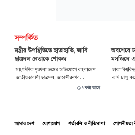
সম্পর্কিত
মন্ত্রীর উপস্থিতিতে হাতাহাতি, জাবি
অবশেষে ঢাক
ছাত্রদল নেতাকে শোকজ
মসজিদে এস
সাংগঠনিক শৃঙ্খলা ভঙ্গের অভিযোগে বাংলাদেশ
ঢাকা বিশ্ববিদ
জাতীয়তাবাদী ছাত্রদল, জাহাঙ্গীরনগর
এসি চালু করেছ
বিশ্ববিদ্যালয় (জাবি) শাখার যুগ্ম আহ্বায়ক মোহাম্মদ
সন্ধ্যায় এক 
৭ ঘণ্টা আগে
ফয়সালকে কারণ দর্শানোর নোটিশ দিয়েছে
বিশ্ববিদ্যালয়
ছাত্রদলের কেন্দ্রীয় সংসদ। শুক্রবার (৭ আগস্ট)
সাদিক কায়েম
দপ্তর সম্পাদক মো. জাহাঙ্গীর আলমের স্বাক্ষরিত
তীব্র দাবির ম
এক বিজ্ঞপ্তিতে এ নোটিশ পাঠানো হয়।
কেন্দ্রীয়
আমার দেশ
যোগাযোগ
শর্তাবলি ও নীতিমালা
গোপনীয়তা 