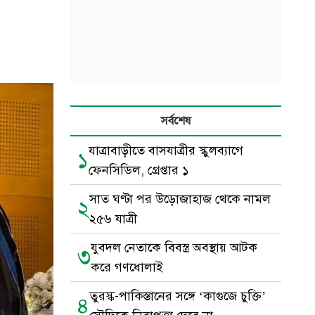
সর্বশেষ
যাত্রাবাড়ীতে বাসযাত্রীর স্কুলব্যাগে
১
ফেনসিডিল, গ্রেপ্তার ১
সাত ঘণ্টা পর উড়োজাহাজ থেকে নামল
২
২৫৬ যাত্রী
যুবদল নেতাকে বিবস্ত্র অবস্থায় আটক
৩
করে গণধোলাই
তুরস্ক-পাকিস্তানের সঙ্গে ‘কাগুজে চুক্তি’
৪