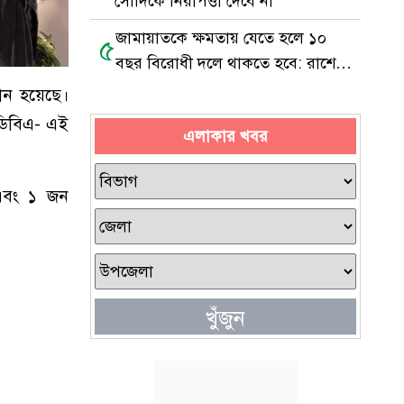
সৌদিকে নিরাপত্তা দেবে না
জামায়াতকে ক্ষমতায় যেতে হলে ১০
৫
বছর বিরোধী দলে থাকতে হবে: রাশেদ
খাঁন
ঠান হয়েছে।
 ডিবিএ- এই
এলাকার খবর
এবং ১ জন
খুঁজুন