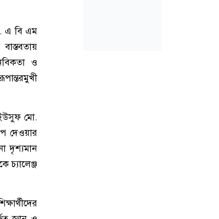
ড. এ বি এম
 বাস্তবতায়
ানবিকতা ও
পান্তরমুখী
 ইউসুফ মো.
রূপ দেওয়ার
ো দৃশ্যমান
ে চ্যালেঞ্জ
্ষার্থীদের
িত জ্ঞান ও