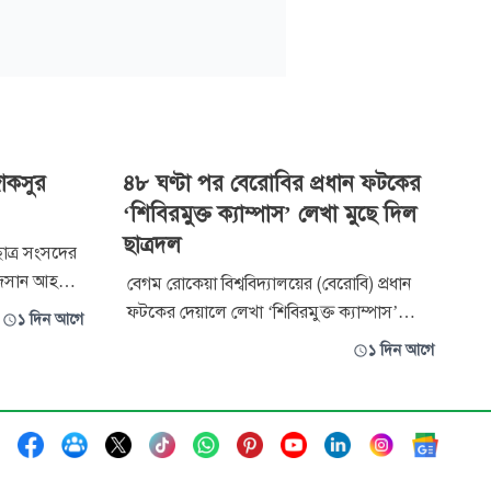
াকসুর
৪৮ ঘণ্টা পর বেরোবির প্রধান ফটকের
‘শিবিরমুক্ত ক্যাম্পাস’ লেখা মুছে দিল
ছাত্রদল
় ছাত্র সংসদের
 জিসান আহমেদ
বেগম রোকেয়া বিশ্ববিদ্যালয়ের (বেরোবি) প্রধান
পতিবার রাতে
ফটকের দেয়ালে লেখা ‘শিবিরমুক্ত ক্যাম্পাস’
১ দিন আগে
 এক পোস্টে
স্লোগান ৪৮ ঘণ্টার মাথায় নিজ উদ্যোগে মুছে
১ দিন আগে
দিয়েছে বিশ্ববিদ্যালয় শাখা ছাত্রদল। অনাকাঙ্ক্ষিত
ান আহমেদ,
এ ঘটনার জন্য দুঃখ প্রকাশ করে সংগঠনটি
জানিয়েছে, অতি-উৎসাহী কয়েকজন শিক্ষার্থীর
কারণে দেয়াল লিখনের ঘটনা ঘটেছিল