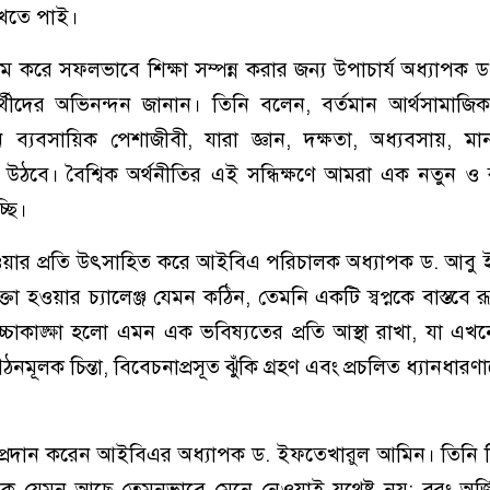
দেখতে পাই।
ক্রম করে সফলভাবে শিক্ষা সম্পন্ন করার জন্য উপাচার্য অধ্যাপক 
্থীদের অভিনন্দন জানান। তিনি বলেন, বর্তমান আর্থসামাজিক
ব্যবসায়িক পেশাজীবী, যারা জ্ঞান, দক্ষতা, অধ্যবসায়, ম
উঠবে। বৈশ্বিক অর্থনীতির এই সন্ধিক্ষণে আমরা এক নতুন ও রূ
্ছি।
তা হওয়ার প্রতি উৎসাহিত করে আইবিএ পরিচালক অধ্যাপক ড. আবু
্তা হওয়ার চ্যালেঞ্জ যেমন কঠিন, তেমনি একটি স্বপ্নকে বাস্তবে 
উচ্চাকাঙ্ক্ষা হলো এমন এক ভবিষ্যতের প্রতি আস্থা রাখা, যা এখন
ঠনমূলক চিন্তা, বিবেচনাপ্রসূত ঝুঁকি গ্রহণ এবং প্রচলিত ধ্যানধারণাক
তব্য প্রদান করেন আইবিএর অধ্যাপক ড. ইফতেখারুল আমিন। তিনি শিক
শ্বকে যেমন আছে তেমনভাবে মেনে নেওয়াই যথেষ্ট নয়; বরং অর্জ